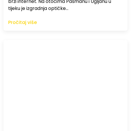
brži internet. Na otocima Pašmanu i Ugljanu u
tijeku je izgradnja optičke…
Pročitaj više