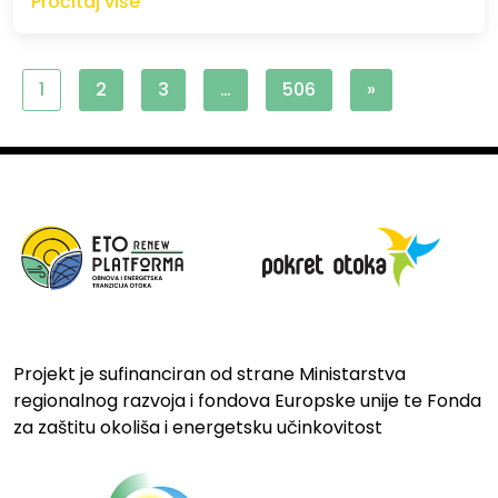
Pročitaj više
1
2
3
…
506
»
Projekt je sufinanciran od strane Ministarstva
regionalnog razvoja i fondova Europske unije te Fonda
za zaštitu okoliša i energetsku učinkovitost