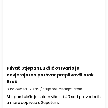
Plivač Stjepan Lukšić ostvario je
nevjerojatan pothvat preplivavši otok
Brač
3 kolovoza , 2026.
/ Vrijeme čitanja: 2min
St​jepan Lukšić je nakon više od 40 sati provedenih
u moru doplivao u Supetar i…