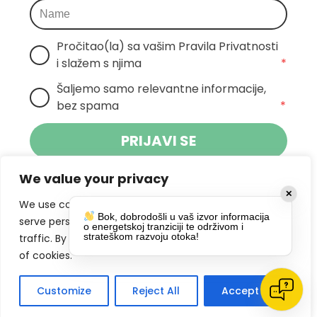
Pročitao(la) sa vašim Pravila Privatnosti 
i slažem s njima
*
Šaljemo samo relevantne informacije, 
bez spama
*
PRIJAVI SE
We value your privacy
Klikom na gumb dajete suglasnost za
✕
primanje novosti Pokreta Otoka te se
We use cookies to enhance your browsing experience,
Bok, dobrodošli u vaš izvor informacija
politikom privatnosti.
slažete s
serve personalized ads or content, and analyze our
o energetskoj tranziciji te održivom i
strateškom razvoju otoka!
traffic. By clicking "Accept All", you consent to our use
DRUŠTVENE MREŽE
of cookies.
Customize
Reject All
Accept All