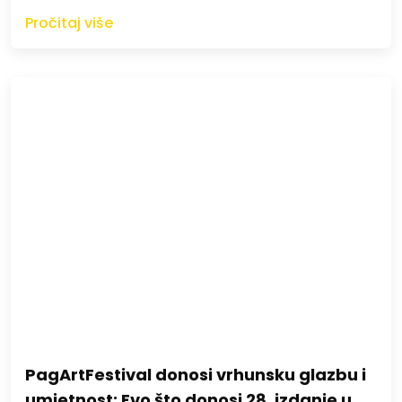
Pročitaj više
PagArtFestival donosi vrhunsku glazbu i
umjetnost: Evo što donosi 28. izdanje u