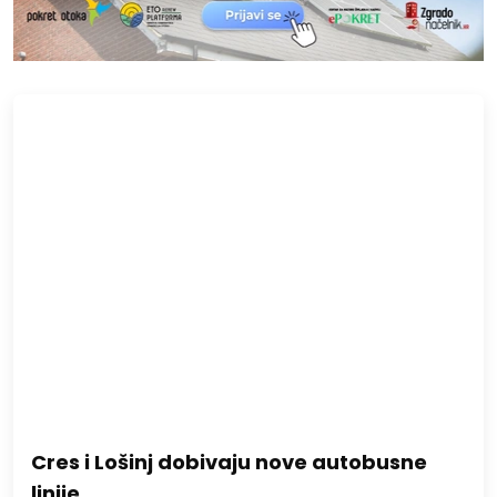
Cres i Lošinj dobivaju nove autobusne
linije