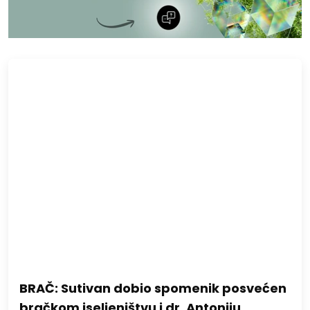
BRAČ: Sutivan dobio spomenik posvećen
bračkom iseljeništvu i dr. Antoniju