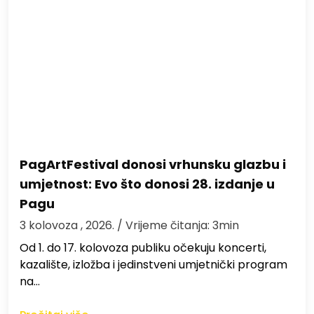
PagArtFestival donosi vrhunsku glazbu i
umjetnost: Evo što donosi 28. izdanje u
Pagu
3 kolovoza , 2026.
/ Vrijeme čitanja: 3min
Od 1. do 17. kolovoza publiku očekuju koncerti,
kazalište, izložba i jedinstveni umjetnički program
na…