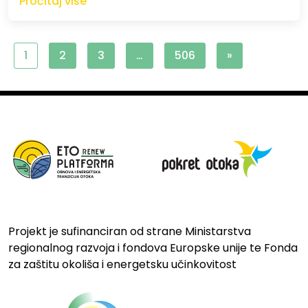
Pročitaj više
1
2
3
…
506
»
Projekt je sufinanciran od strane Ministarstva
regionalnog razvoja i fondova Europske unije te Fonda
za zaštitu okoliša i energetsku učinkovitost