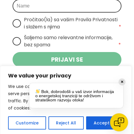
Pročitao(la) sa vašim Pravila Privatnosti 
i slažem s njima
*
Šaljemo samo relevantne informacije, 
bez spama
*
PRIJAVI SE
We value your privacy
Klikom na gumb dajete suglasnost za
✕
primanje novosti Pokreta Otoka te se
We use cookies to enhance your browsing experience,
Bok, dobrodošli u vaš izvor informacija
politikom privatnosti.
slažete s
serve personalized ads or content, and analyze our
o energetskoj tranziciji te održivom i
strateškom razvoju otoka!
traffic. By clicking "Accept All", you consent to our use
DRUŠTVENE MREŽE
of cookies.
Customize
Reject All
Accept All