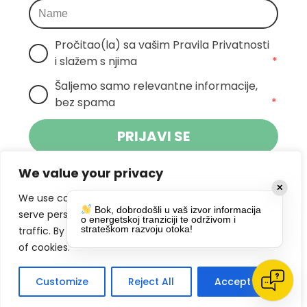
Pročitao(la) sa vašim Pravila Privatnosti 
i slažem s njima
*
Šaljemo samo relevantne informacije, 
bez spama
*
PRIJAVI SE
We value your privacy
Klikom na gumb dajete suglasnost za
✕
primanje novosti Pokreta Otoka te se
We use cookies to enhance your browsing experience,
Bok, dobrodošli u vaš izvor informacija
politikom privatnosti.
slažete s
serve personalized ads or content, and analyze our
o energetskoj tranziciji te održivom i
strateškom razvoju otoka!
traffic. By clicking "Accept All", you consent to our use
DRUŠTVENE MREŽE
of cookies.
Customize
Reject All
Accept All