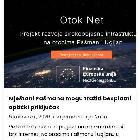
Mještani Pašmana mogu tražiti besplatni
optički priključak
5 kolovoza , 2026.
/ Vrijeme čitanja: 2min
Veliki infrastrukturni projekt na otocima donosi
brži internet. Na otocima Pašmanu i Ugljanu u