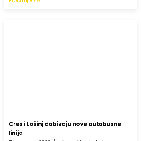
Pročitaj više
Cres i Lošinj dobivaju nove autobusne
linije