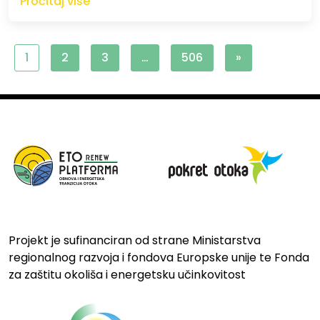
Pročitaj više
1
2
3
…
506
»
Projekt je sufinanciran od strane Ministarstva
regionalnog razvoja i fondova Europske unije te Fonda
za zaštitu okoliša i energetsku učinkovitost