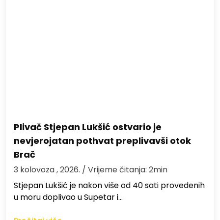
Plivač Stjepan Lukšić ostvario je
nevjerojatan pothvat preplivavši otok
Brač
3 kolovoza , 2026.
/ Vrijeme čitanja: 2min
St​jepan Lukšić je nakon više od 40 sati provedenih
u moru doplivao u Supetar i…