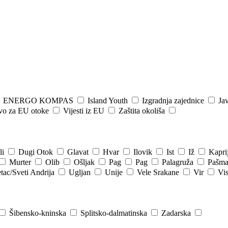
ENERGO KOMPAS
Island Youth
Izgradnja zajednice
Jav
tvo za EU otoke
Vijesti iz EU
Zaštita okoliša
li
Dugi Otok
Glavat
Hvar
Ilovik
Ist
Iž
Kapri
Murter
Olib
Ošljak
Pag
Pag
Palagruža
Pašm
tac/Sveti Andrija
Ugljan
Unije
Vele Srakane
Vir
Vi
Šibensko-kninska
Splitsko-dalmatinska
Zadarska