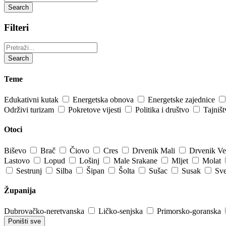
Search
Filteri
Pretraži:
Search
Teme
Edukativni kutak
Energetska obnova
Energetske zajednice
Održivi turizam
Pokretove vijesti
Politika i društvo
Tajniš
Otoci
Biševo
Brač
Čiovo
Cres
Drvenik Mali
Drvenik Ve
Lastovo
Lopud
Lošinj
Male Srakane
Mljet
Molat
Sestrunj
Silba
Šipan
Šolta
Sušac
Susak
Sve
Županija
Dubrovačko-neretvanska
Ličko-senjska
Primorsko-goranska
Poništi sve