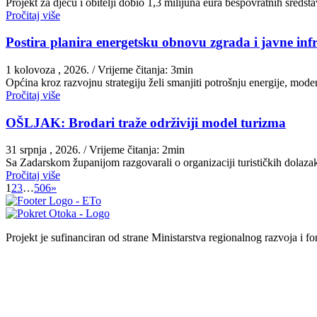
Projekt za djecu i obitelji dobio 1,3 milijuna eura bespovratnih sred
Pročitaj više
Postira planira energetsku obnovu zgrada i javne inf
1 kolovoza , 2026.
/ Vrijeme čitanja: 3min
Općina kroz razvojnu strategiju želi smanjiti potrošnju energije, moder
Pročitaj više
OŠLJAK: Brodari traže održiviji model turizma
31 srpnja , 2026.
/ Vrijeme čitanja: 2min
Sa Zadarskom županijom razgovarali o organizaciji turističkih dolazak
Pročitaj više
1
2
3
…
506
»
Projekt je sufinanciran od strane Ministarstva regionalnog razvoja i f