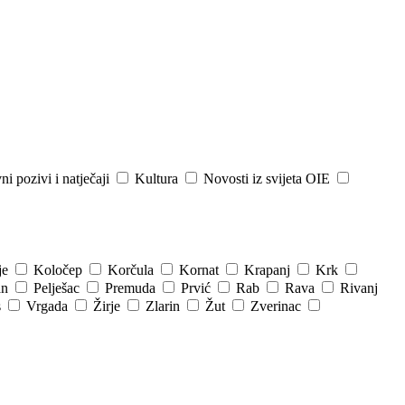
ni pozivi i natječaji
Kultura
Novosti iz svijeta OIE
je
Koločep
Korčula
Kornat
Krapanj
Krk
an
Pelješac
Premuda
Prvić
Rab
Rava
Rivanj
s
Vrgada
Žirje
Zlarin
Žut
Zverinac