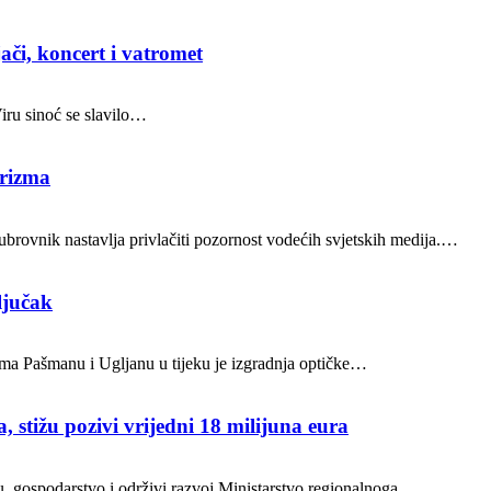
ači, koncert i vatromet
Viru sinoć se slavilo…
urizma
brovnik nastavlja privlačiti pozornost vodećih svjetskih medija.…
ljučak
ocima Pašmanu i Ugljanu u tijeku je izgradnja optičke…
, stižu pozivi vrijedni 18 milijuna eura
ru, gospodarstvo i održivi razvoj Ministarstvo regionalnoga…