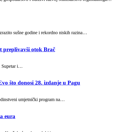
 izrazito sušne godine i rekordno niskih razina…
t preplivavši otok Brač
u Supetar i…
Evo što donosi 28. izdanje u Pagu
 jedinstveni umjetnički program na…
na eura