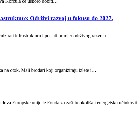
stava Korčula će uskoro dobiti…
rastrukture: Održivi razvoj u fokusu do 2027.
nizirati infrastrukturu i postati primjer održivog razvoja…
a na otok. Mali brodari koji organiziraju izlete i…
ondova Europske unije te Fonda za zaštitu okoliša i energetsku učinkovit