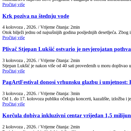
Pročitaj više
Krk poziva na štednju vode
4 kolovoza , 2026.
/ Vrijeme čitanja: 2min
Otok bilježi jednu od najsušnijih godina posljednjih desetljeća. Zbog
Pročitaj više
Plivač Stjepan Lukšić ostvario je nevjerojatan pothva
3 kolovoza , 2026.
/ Vrijeme čitanja: 2min
St​jepan Lukšić je nakon više od 40 sati provedenih u moru doplivao 
Pročitaj više
PagArtFestival donosi vrhunsku glazbu i umjetnost: 
3 kolovoza , 2026.
/ Vrijeme čitanja: 3min
Od 1. do 17. kolovoza publiku očekuju koncerti, kazalište, izložba i
Pročitaj više
Korčula dobiva inkluzivni centar vrijedan 1,5 miliju
2 kolovoza , 2026.
/ Vrijeme čitanja: 2min