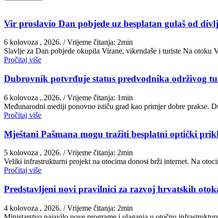
Vir proslavio Dan pobjede uz besplatan gulaš od divlj
6 kolovoza , 2026.
/ Vrijeme čitanja: 2min
Slavlje za Dan pobjede okupila Virane, vikendaše i turiste Na otoku 
Pročitaj više
Dubrovnik potvrđuje status predvodnika održivog t
6 kolovoza , 2026.
/ Vrijeme čitanja: 1min
Međunarodni mediji ponovno ističu grad kao primjer dobre prakse. Du
Pročitaj više
Mještani Pašmana mogu tražiti besplatni optički prik
5 kolovoza , 2026.
/ Vrijeme čitanja: 2min
Veliki infrastrukturni projekt na otocima donosi brži internet. Na ot
Pročitaj više
Predstavljeni novi pravilnici za razvoj hrvatskih otoka
4 kolovoza , 2026.
/ Vrijeme čitanja: 2min
Ministarstvo najavilo nove programe i ulaganja u otočnu infrastruktu