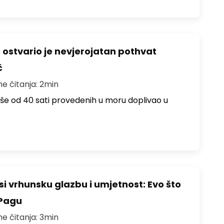
ć ostvario je nevjerojatan pothvat
č
me čitanja: 2min
više od 40 sati provedenih u moru doplivao u
i vrhunsku glazbu i umjetnost: Evo što
 Pagu
me čitanja: 3min