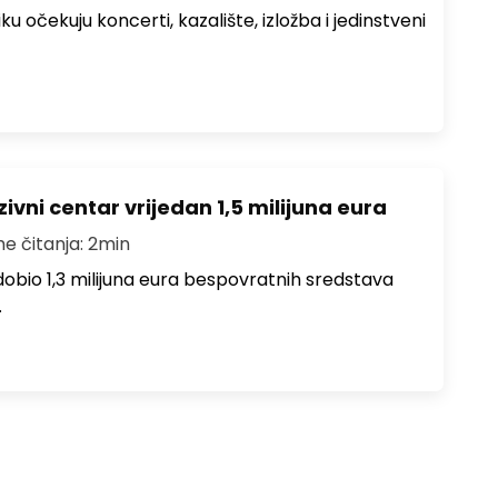
ku očekuju koncerti, kazalište, izložba i jedinstveni
ivni centar vrijedan 1,5 milijuna eura
me čitanja: 2min
i dobio 1,3 milijuna eura bespovratnih sredstava
…