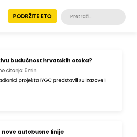
Pretraži:
PODRŽITE ETO
živu budućnost hrvatskih otoka?
me čitanja: 5min
dionici projekta IYGC predstavili su izazove i
u nove autobusne linije