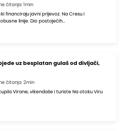
me čitanja: 1min
i financiraju javni prijevoz. Na Cresu i
obusne linije. Dio postojećih…
bjede uz besplatan gulaš od divljači,
me čitanja: 2min
upila Virane, vikendaše i turiste Na otoku Viru