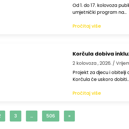
Od 1. do 17. kolovoza publi
umjetnički program na…
Pročitaj više
Korčula dobiva inkluz
2 kolovoza , 2026.
/ Vrije
Projekt za djecu i obitelj
Korčula će uskoro dobiti
Pročitaj više
2
3
…
506
»