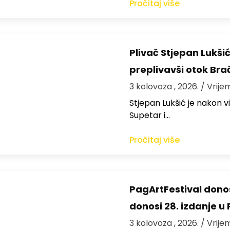
Pročitaj više
Plivač Stjepan Lukši
preplivavši otok Bra
3 kolovoza , 2026.
/ Vrije
St​jepan Lukšić je nakon 
Supetar i…
Pročitaj više
PagArtFestival donos
donosi 28. izdanje u
3 kolovoza , 2026.
/ Vrije