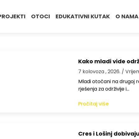
PROJEKTI
OTOCI
EDUKATIVNI KUTAK
O NAMA
Kako mladi vide odr
7 kolovoza , 2026.
/ Vrije
Mladi otočani na drugoj ra
rješenja za održivije i…
Pročitaj više
Cres i Lošinj dobivaj