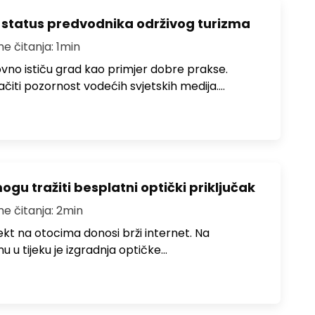
 status predvodnika održivog turizma
me čitanja: 1min
no ističu grad kao primjer dobre prakse.
ačiti pozornost vodećih svjetskih medija.…
u tražiti besplatni optički priključak
me čitanja: 2min
jekt na otocima donosi brži internet. Na
 u tijeku je izgradnja optičke…