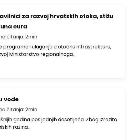
avilnici za razvoj hrvatskih otoka, stižu
ijuna eura
me čitanja: 2min
e programe i ulaganja u otočnu infrastrukturu,
zvoj Ministarstvo regionalnoga…
ju vode
me čitanja: 2min
ušnijih godina posljednjih desetljeća. Zbog izrazito
iskih razina…