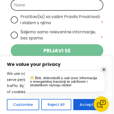
Pročitao(la) sa vašim Pravila Privatnosti 
i slažem s njima
*
Šaljemo samo relevantne informacije, 
bez spama
*
PRIJAVI SE
We value your privacy
Klikom na gumb dajete suglasnost za
✕
primanje novosti Pokreta Otoka te se
We use cookies to enhance your browsing experience,
Bok, dobrodošli u vaš izvor informacija
politikom privatnosti.
slažete s
serve personalized ads or content, and analyze our
o energetskoj tranziciji te održivom i
strateškom razvoju otoka!
traffic. By clicking "Accept All", you consent to our use
DRUŠTVENE MREŽE
of cookies.
Customize
Reject All
Accept All