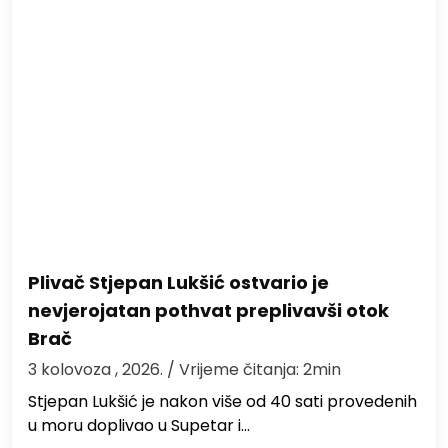
Plivač Stjepan Lukšić ostvario je
nevjerojatan pothvat preplivavši otok
Brač
3 kolovoza , 2026.
/ Vrijeme čitanja: 2min
St​jepan Lukšić je nakon više od 40 sati provedenih
u moru doplivao u Supetar i…