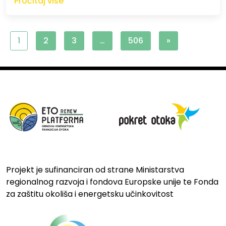
Pročitaj više
1
2
3
…
506
»
Projekt je sufinanciran od strane Ministarstva
regionalnog razvoja i fondova Europske unije te Fonda
za zaštitu okoliša i energetsku učinkovitost