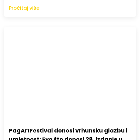
Pročitaj više
PagArtFestival donosi vrhunsku glazbu i
umjetnost: Evo što donosi 28. izdanje u