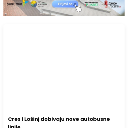
Cres i Lošinj dobivaju nove autobusne
linije