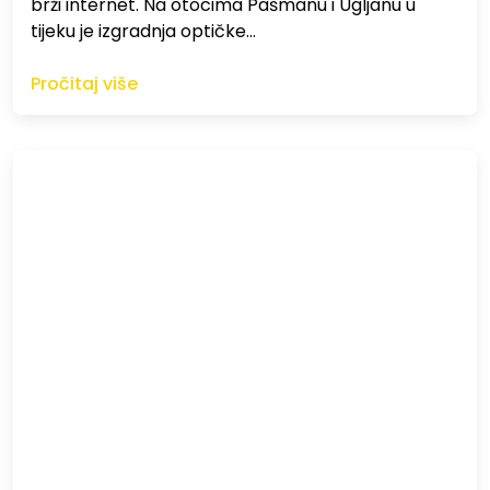
brži internet. Na otocima Pašmanu i Ugljanu u
tijeku je izgradnja optičke…
Pročitaj više