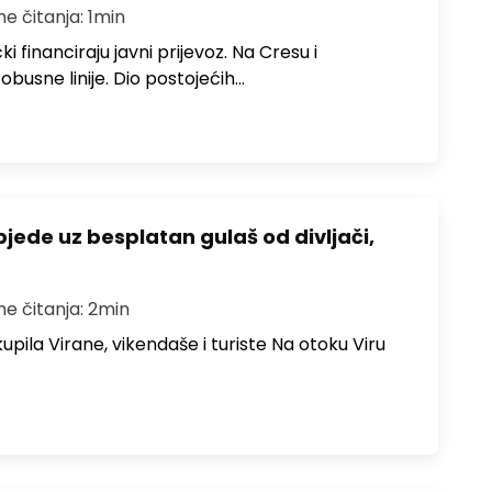
me čitanja: 1min
i financiraju javni prijevoz. Na Cresu i
obusne linije. Dio postojećih…
bjede uz besplatan gulaš od divljači,
me čitanja: 2min
upila Virane, vikendaše i turiste Na otoku Viru