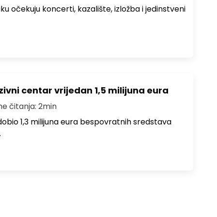
ku očekuju koncerti, kazalište, izložba i jedinstveni
ivni centar vrijedan 1,5 milijuna eura
me čitanja: 2min
i dobio 1,3 milijuna eura bespovratnih sredstava
…