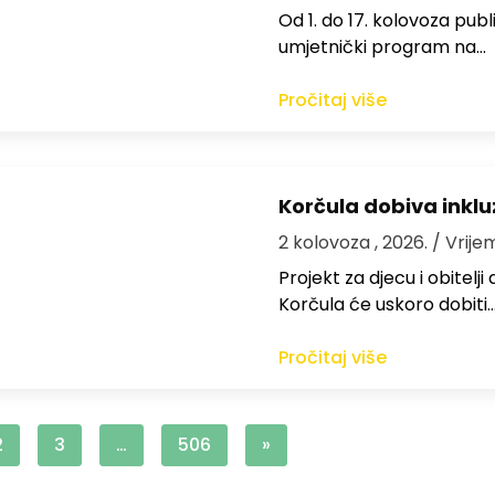
Od 1. do 17. kolovoza publi
umjetnički program na…
Pročitaj više
Korčula dobiva inkluz
2 kolovoza , 2026.
/ Vrije
Projekt za djecu i obitelj
Korčula će uskoro dobiti
Pročitaj više
2
3
…
506
»