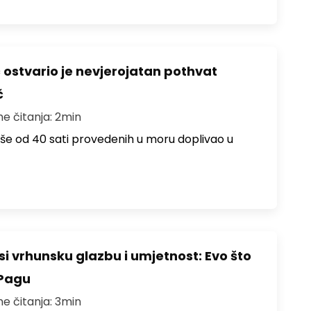
ć ostvario je nevjerojatan pothvat
č
me čitanja: 2min
više od 40 sati provedenih u moru doplivao u
i vrhunsku glazbu i umjetnost: Evo što
 Pagu
me čitanja: 3min