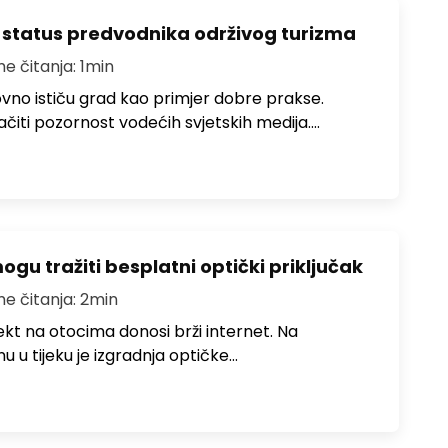
 status predvodnika održivog turizma
me čitanja: 1min
no ističu grad kao primjer dobre prakse.
ačiti pozornost vodećih svjetskih medija.…
u tražiti besplatni optički priključak
me čitanja: 2min
jekt na otocima donosi brži internet. Na
 u tijeku je izgradnja optičke…