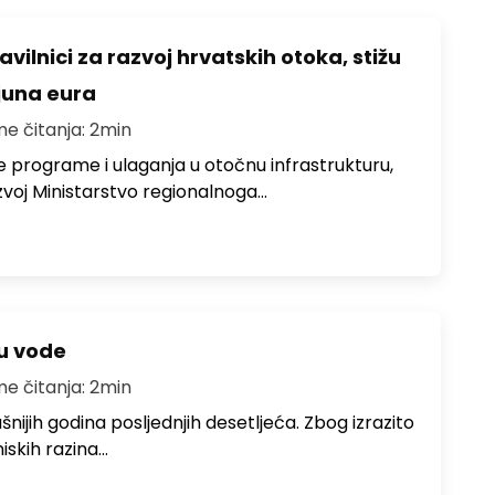
avilnici za razvoj hrvatskih otoka, stižu
ijuna eura
me čitanja: 2min
e programe i ulaganja u otočnu infrastrukturu,
zvoj Ministarstvo regionalnoga…
ju vode
me čitanja: 2min
ušnijih godina posljednjih desetljeća. Zbog izrazito
iskih razina…