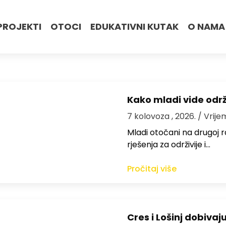
PROJEKTI
OTOCI
EDUKATIVNI KUTAK
O NAMA
Kako mladi vide odr
7 kolovoza , 2026.
/ Vrije
Mladi otočani na drugoj ra
rješenja za održivije i…
Pročitaj više
Cres i Lošinj dobivaj