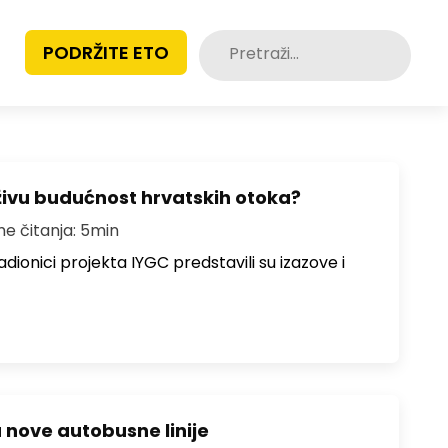
Pretraži:
PODRŽITE ETO
živu budućnost hrvatskih otoka?
me čitanja: 5min
dionici projekta IYGC predstavili su izazove i
u nove autobusne linije