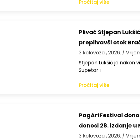
Pročitaj više
Plivač Stjepan Lukši
preplivavši otok Bra
3 kolovoza , 2026.
/ Vrije
St​jepan Lukšić je nakon 
Supetar i…
Pročitaj više
PagArtFestival donos
donosi 28. izdanje u
3 kolovoza , 2026.
/ Vrije