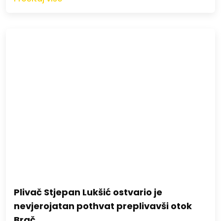
Plivač Stjepan Lukšić ostvario je
nevjerojatan pothvat preplivavši otok
Brač