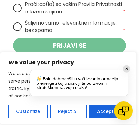
Pročitao(la) sa vašim Pravila Privatnosti 
i slažem s njima
*
Šaljemo samo relevantne informacije, 
bez spama
*
PRIJAVI SE
We value your privacy
Klikom na gumb dajete suglasnost za
✕
primanje novosti Pokreta Otoka te se
We use cookies to enhance your browsing experience,
Bok, dobrodošli u vaš izvor informacija
politikom privatnosti.
slažete s
serve personalized ads or content, and analyze our
o energetskoj tranziciji te održivom i
strateškom razvoju otoka!
traffic. By clicking "Accept All", you consent to our use
DRUŠTVENE MREŽE
of cookies.
Customize
Reject All
Accept All