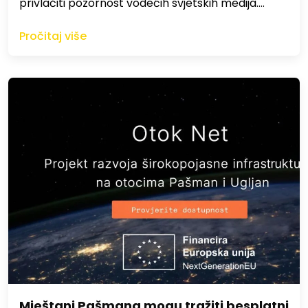
privlačiti pozornost vodećih svjetskih medija.…
Pročitaj više
Mještani Pašmana mogu tražiti besplatni