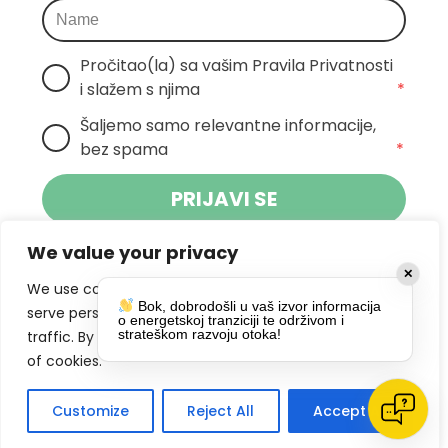
Pročitao(la) sa vašim Pravila Privatnosti 
i slažem s njima
*
Šaljemo samo relevantne informacije, 
bez spama
*
PRIJAVI SE
We value your privacy
Klikom na gumb dajete suglasnost za
✕
primanje novosti Pokreta Otoka te se
We use cookies to enhance your browsing experience,
Bok, dobrodošli u vaš izvor informacija
politikom privatnosti.
slažete s
serve personalized ads or content, and analyze our
o energetskoj tranziciji te održivom i
strateškom razvoju otoka!
traffic. By clicking "Accept All", you consent to our use
DRUŠTVENE MREŽE
of cookies.
Customize
Reject All
Accept All