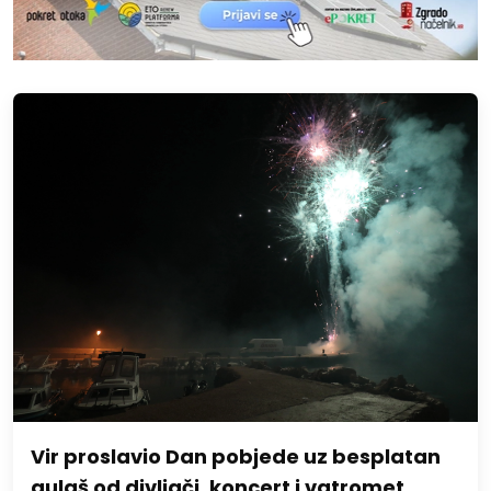
Vir proslavio Dan pobjede uz besplatan
gulaš od divljači, koncert i vatromet