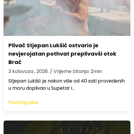
Plivač Stjepan Lukšić ostvario je
nevjerojatan pothvat preplivavši otok
Brač
3 kolovoza , 2026.
/ Vrijeme čitanja: 2min
St​jepan Lukšić je nakon više od 40 sati provedenih
u moru doplivao u Supetar i…
Pročitaj više