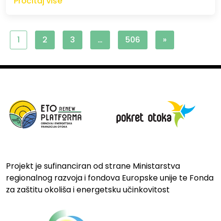
Pročitaj više
1
2
3
…
506
»
Projekt je sufinanciran od strane Ministarstva
regionalnog razvoja i fondova Europske unije te Fonda
za zaštitu okoliša i energetsku učinkovitost