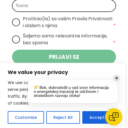
Pročitao(la) sa vašim Pravila Privatnosti 
i slažem s njima
*
Šaljemo samo relevantne informacije, 
bez spama
*
PRIJAVI SE
We value your privacy
Klikom na gumb dajete suglasnost za
✕
primanje novosti Pokreta Otoka te se
We use cookies to enhance your browsing experience,
Bok, dobrodošli u vaš izvor informacija
politikom privatnosti.
slažete s
serve personalized ads or content, and analyze our
o energetskoj tranziciji te održivom i
strateškom razvoju otoka!
traffic. By clicking "Accept All", you consent to our use
DRUŠTVENE MREŽE
of cookies.
Customize
Reject All
Accept All