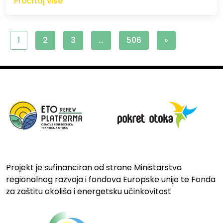
Pročitaj više
1
2
3
…
506
»
Projekt je sufinanciran od strane Ministarstva
regionalnog razvoja i fondova Europske unije te Fonda
za zaštitu okoliša i energetsku učinkovitost