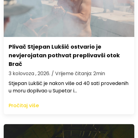
Plivač Stjepan Lukšić ostvario je
nevjerojatan pothvat preplivavši otok
Brač
3 kolovoza , 2026.
/ Vrijeme čitanja: 2min
St​jepan Lukšić je nakon više od 40 sati provedenih
u moru doplivao u Supetar i…
Pročitaj više