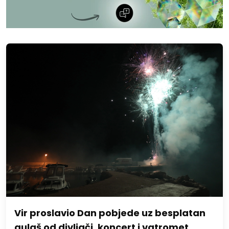
Vir proslavio Dan pobjede uz besplatan
gulaš od divljači, koncert i vatromet