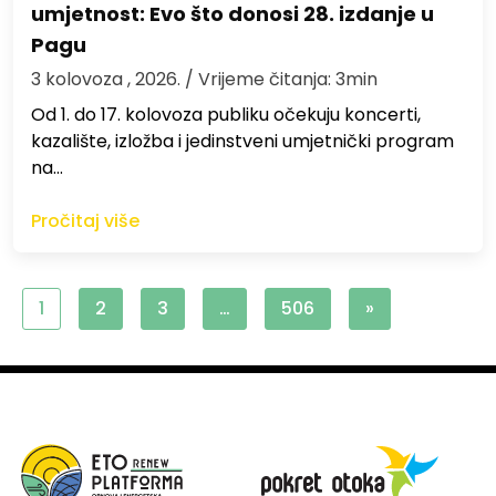
umjetnost: Evo što donosi 28. izdanje u
Pagu
3 kolovoza , 2026.
/ Vrijeme čitanja: 3min
Od 1. do 17. kolovoza publiku očekuju koncerti,
kazalište, izložba i jedinstveni umjetnički program
na…
Pročitaj više
1
2
3
…
506
»