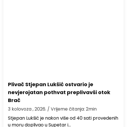
Plivač Stjepan Lukšić ostvario je
nevjerojatan pothvat preplivavši otok
Brač
3 kolovoza , 2026.
/ Vrijeme čitanja: 2min
St​jepan Lukšić je nakon više od 40 sati provedenih
u moru doplivao u Supetar i…