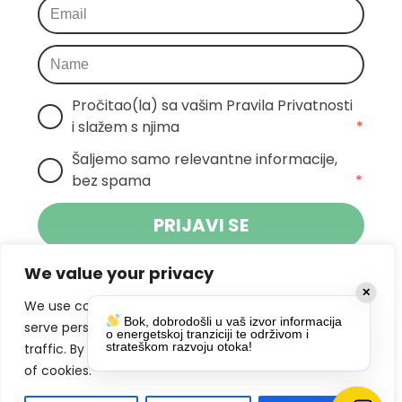
Pročitao(la) sa vašim Pravila Privatnosti 
i slažem s njima
*
Šaljemo samo relevantne informacije, 
bez spama
*
PRIJAVI SE
We value your privacy
Klikom na gumb dajete suglasnost za
✕
primanje novosti Pokreta Otoka te se
We use cookies to enhance your browsing experience,
Bok, dobrodošli u vaš izvor informacija
politikom privatnosti.
slažete s
serve personalized ads or content, and analyze our
o energetskoj tranziciji te održivom i
strateškom razvoju otoka!
traffic. By clicking "Accept All", you consent to our use
DRUŠTVENE MREŽE
of cookies.