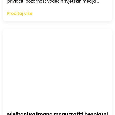
privlačiti pozornost vodećih svjetskih medija.…
Pročitaj više
Mještani Pašmana mogu tražiti besplatni