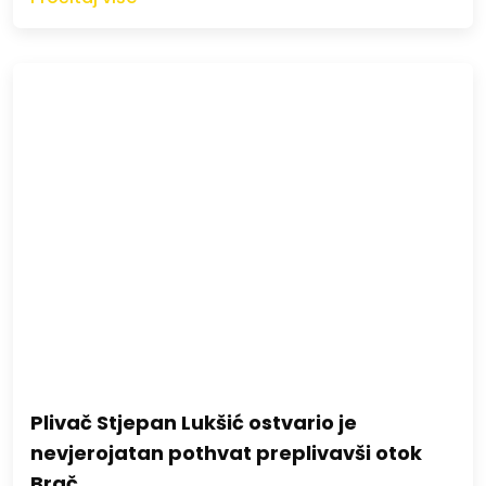
Plivač Stjepan Lukšić ostvario je
nevjerojatan pothvat preplivavši otok
Brač