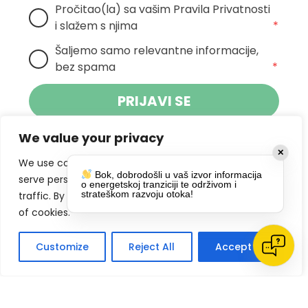
Pročitao(la) sa vašim Pravila Privatnosti 
i slažem s njima
*
Šaljemo samo relevantne informacije, 
bez spama
*
PRIJAVI SE
We value your privacy
Klikom na gumb dajete suglasnost za
✕
primanje novosti Pokreta Otoka te se
We use cookies to enhance your browsing experience,
Bok, dobrodošli u vaš izvor informacija
politikom privatnosti.
slažete s
serve personalized ads or content, and analyze our
o energetskoj tranziciji te održivom i
strateškom razvoju otoka!
traffic. By clicking "Accept All", you consent to our use
DRUŠTVENE MREŽE
of cookies.
Customize
Reject All
Accept All