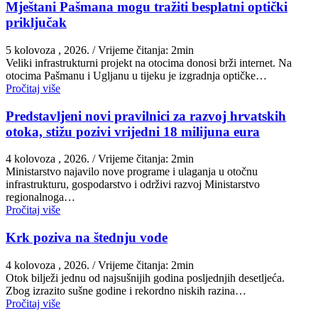
Mještani Pašmana mogu tražiti besplatni optički
priključak
5 kolovoza , 2026.
/ Vrijeme čitanja: 2min
Veliki infrastrukturni projekt na otocima donosi brži internet. Na
otocima Pašmanu i Ugljanu u tijeku je izgradnja optičke…
Pročitaj više
Predstavljeni novi pravilnici za razvoj hrvatskih
otoka, stižu pozivi vrijedni 18 milijuna eura
4 kolovoza , 2026.
/ Vrijeme čitanja: 2min
Ministarstvo najavilo nove programe i ulaganja u otočnu
infrastrukturu, gospodarstvo i održivi razvoj Ministarstvo
regionalnoga…
Pročitaj više
Krk poziva na štednju vode
4 kolovoza , 2026.
/ Vrijeme čitanja: 2min
Otok bilježi jednu od najsušnijih godina posljednjih desetljeća.
Zbog izrazito sušne godine i rekordno niskih razina…
Pročitaj više