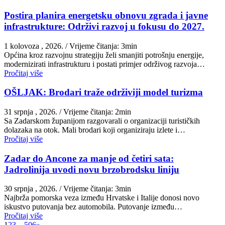
Postira planira energetsku obnovu zgrada i javne
infrastrukture: Održivi razvoj u fokusu do 2027.
1 kolovoza , 2026.
/ Vrijeme čitanja: 3min
Općina kroz razvojnu strategiju želi smanjiti potrošnju energije,
modernizirati infrastrukturu i postati primjer održivog razvoja…
Pročitaj više
OŠLJAK: Brodari traže održiviji model turizma
31 srpnja , 2026.
/ Vrijeme čitanja: 2min
Sa Zadarskom županijom razgovarali o organizaciji turističkih
dolazaka na otok. Mali brodari koji organiziraju izlete i…
Pročitaj više
Zadar do Ancone za manje od četiri sata:
Jadrolinija uvodi novu brzobrodsku liniju
30 srpnja , 2026.
/ Vrijeme čitanja: 3min
Najbrža pomorska veza između Hrvatske i Italije donosi novo
iskustvo putovanja bez automobila. Putovanje između…
Pročitaj više
1
2
3
…
506
»