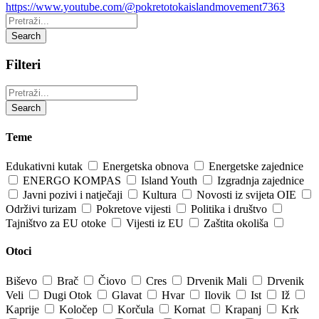
https://www.youtube.com/@pokretotokaislandmovement7363
Pretraži:
Search
Filteri
Pretraži:
Search
Teme
Edukativni kutak
Energetska obnova
Energetske zajednice
ENERGO KOMPAS
Island Youth
Izgradnja zajednice
Javni pozivi i natječaji
Kultura
Novosti iz svijeta OIE
Održivi turizam
Pokretove vijesti
Politika i društvo
Tajništvo za EU otoke
Vijesti iz EU
Zaštita okoliša
Otoci
Biševo
Brač
Čiovo
Cres
Drvenik Mali
Drvenik
Veli
Dugi Otok
Glavat
Hvar
Ilovik
Ist
Iž
Kaprije
Koločep
Korčula
Kornat
Krapanj
Krk