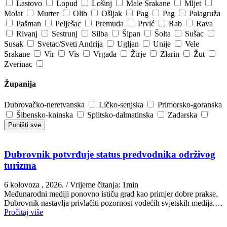
Lastovo
Lopud
Lošinj
Male Srakane
Mljet
Molat
Murter
Olib
Ošljak
Pag
Pag
Palagruža
Pašman
Pelješac
Premuda
Prvić
Rab
Rava
Rivanj
Sestrunj
Silba
Šipan
Šolta
Sušac
Susak
Svetac/Sveti Andrija
Ugljan
Unije
Vele
Srakane
Vir
Vis
Vrgada
Žirje
Zlarin
Žut
Zverinac
Županija
Dubrovačko-neretvanska
Ličko-senjska
Primorsko-goranska
Šibensko-kninska
Splitsko-dalmatinska
Zadarska
Poništi sve
Dubrovnik potvrđuje status predvodnika održivog
turizma
6 kolovoza , 2026.
/ Vrijeme čitanja: 1min
Međunarodni mediji ponovno ističu grad kao primjer dobre prakse.
Dubrovnik nastavlja privlačiti pozornost vodećih svjetskih medija.…
Pročitaj više