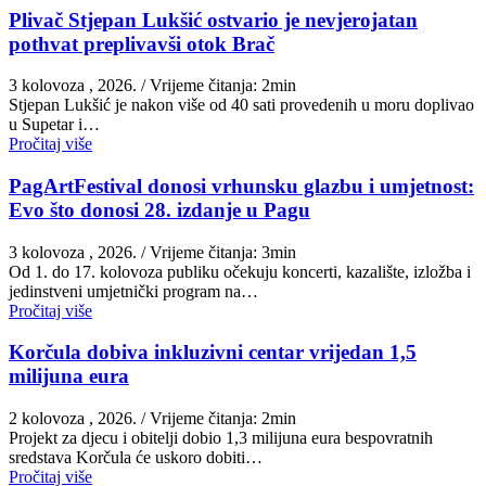
Plivač Stjepan Lukšić ostvario je nevjerojatan
pothvat preplivavši otok Brač
3 kolovoza , 2026.
/ Vrijeme čitanja: 2min
St​jepan Lukšić je nakon više od 40 sati provedenih u moru doplivao
u Supetar i…
Pročitaj više
PagArtFestival donosi vrhunsku glazbu i umjetnost:
Evo što donosi 28. izdanje u Pagu
3 kolovoza , 2026.
/ Vrijeme čitanja: 3min
Od 1. do 17. kolovoza publiku očekuju koncerti, kazalište, izložba i
jedinstveni umjetnički program na…
Pročitaj više
Korčula dobiva inkluzivni centar vrijedan 1,5
milijuna eura
2 kolovoza , 2026.
/ Vrijeme čitanja: 2min
Projekt za djecu i obitelji dobio 1,3 milijuna eura bespovratnih
sredstava Korčula će uskoro dobiti…
Pročitaj više