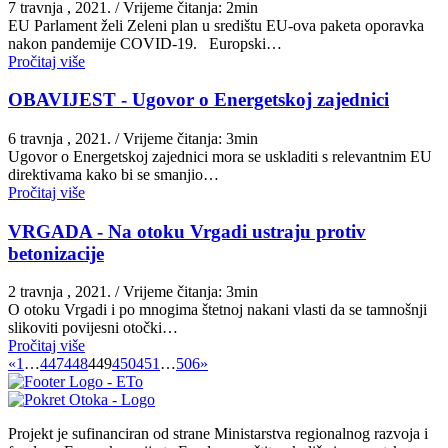
7 travnja , 2021.
/ Vrijeme čitanja: 2min
EU Parlament želi Zeleni plan u središtu EU-ova paketa oporavka
nakon pandemije COVID-19. Europski…
Pročitaj više
OBAVIJEST - Ugovor o Energetskoj zajednici
6 travnja , 2021.
/ Vrijeme čitanja: 3min
Ugovor o Energetskoj zajednici mora se uskladiti s relevantnim EU
direktivama kako bi se smanjio…
Pročitaj više
VRGADA - Na otoku Vrgadi ustraju protiv
betonizacije
2 travnja , 2021.
/ Vrijeme čitanja: 3min
O otoku Vrgadi i po mnogima štetnoj nakani vlasti da se tamnošnji
slikoviti povijesni otočki…
Pročitaj više
«
1
…
447
448
449
450
451
…
506
»
Projekt je sufinanciran od strane Ministarstva regionalnog razvoja i