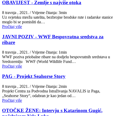
OBAVIJEST - Zemlje s najviše otoka
8 travnja , 2021.
/ Vrijeme čitanja: 3min
Uz svjetsku mrežu satelita, bezbrojne brodske rute i radarske stanice
moglo bi se pomisliti da…
Pročitaj više
JAVNI POZIV - WWF Bespovratna sredstva za
ribare
8 travnja , 2021.
/ Vrijeme čitanja: 1min
WWF poziva priobalne ribare na dodjelu bespovratnih sredstava u
Sredozemlju WWF (World Wildlife Fund…
Pročitaj više
PAG - Projekt Seahorse Story
8 travnja , 2021.
/ Vrijeme čitanja: 2min
Projekt Centra za Podvodna Istraživanja NAVALIS iz Paga,
„Seahorse Story“, odabran je kao jedan od…
Pročitaj više
OTOČKE ŽENE: Intervju s Katarinom Gugić,