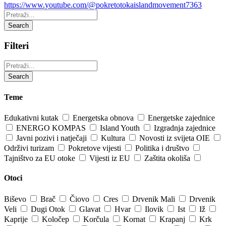
https://www.youtube.com/@pokretotokaislandmovement7363
Pretraži:
Search
Filteri
Pretraži:
Search
Teme
Edukativni kutak
Energetska obnova
Energetske zajednice
ENERGO KOMPAS
Island Youth
Izgradnja zajednice
Javni pozivi i natječaji
Kultura
Novosti iz svijeta OIE
Održivi turizam
Pokretove vijesti
Politika i društvo
Tajništvo za EU otoke
Vijesti iz EU
Zaštita okoliša
Otoci
Biševo
Brač
Čiovo
Cres
Drvenik Mali
Drvenik
Veli
Dugi Otok
Glavat
Hvar
Ilovik
Ist
Iž
Kaprije
Koločep
Korčula
Kornat
Krapanj
Krk