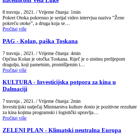
načelnicom Vela Luke
8 travnja , 2021.
/ Vrijeme čitanja: 1min
Pokret Otoka pokrenuo je serijal video intervjua naziva ”Žene
pokreću otoke”, a druga koja se…
Pročitaj više
PAG - Kolan, paška Toskana
7 travnja , 2021.
/ Vrijeme čitanja: 4min
Općina Kolan je otočka Toskana. Riječ je o uistinu prelijepom
dragulju, koji pametnim, promišljenim i…
Pročitaj više
KULTURA - Investicijska potpora za kina u
Dalmaciji
7 travnja , 2021.
/ Vrijeme čitanja: 2min
Investicijski natječaj Ministarstva kulture donio je pozitivne rezultate
za kina kojima programski i logistički upravlja…
Pročitaj više
ZELENI PLAN - Klimatski neutralna Europa