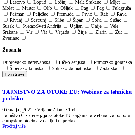
Lastovo
Lopud
Lošinj
Male Srakane
Mljet
Molat
Murter
Olib
Ošljak
Pag
Pag
Palagruža
Pašman
Pelješac
Premuda
Prvić
Rab
Rava
Rivanj
Sestrunj
Silba
Šipan
Šolta
Sušac
Susak
Svetac/Sveti Andrija
Ugljan
Unije
Vele
Srakane
Vir
Vis
Vrgada
Žirje
Zlarin
Žut
Zverinac
Županija
Dubrovačko-neretvanska
Ličko-senjska
Primorsko-goranska
Šibensko-kninska
Splitsko-dalmatinska
Zadarska
Poništi sve
TAJNIŠTVO ZA OTOKE EU: Webinar za tehničku
podršku
9 travnja , 2021.
/ Vrijeme čitanja: 1min
Tajništvo Čista energija za otoke EU organizira webinar za potporu
europskim otocima za daljnji napredak…
Pročitaj više