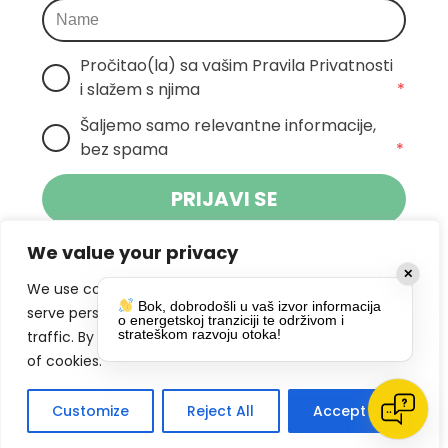
Pročitao(la) sa vašim Pravila Privatnosti 
i slažem s njima
*
Šaljemo samo relevantne informacije, 
bez spama
*
PRIJAVI SE
We value your privacy
Klikom na gumb dajete suglasnost za
✕
primanje novosti Pokreta Otoka te se
We use cookies to enhance your browsing experience,
Bok, dobrodošli u vaš izvor informacija
politikom privatnosti.
slažete s
serve personalized ads or content, and analyze our
o energetskoj tranziciji te održivom i
strateškom razvoju otoka!
traffic. By clicking "Accept All", you consent to our use
DRUŠTVENE MREŽE
of cookies.
Customize
Reject All
Accept All