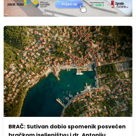
BRAČ: Sutivan dobio spomenik posvećen
bračkom iseljeništvu i dr. Antoniju