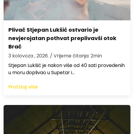
Plivač Stjepan Lukšić ostvario je
nevjerojatan pothvat preplivavši otok
Brač
3 kolovoza , 2026.
/ Vrijeme čitanja: 2min
St​jepan Lukšić je nakon više od 40 sati provedenih
u moru doplivao u Supetar i…
Pročitaj više