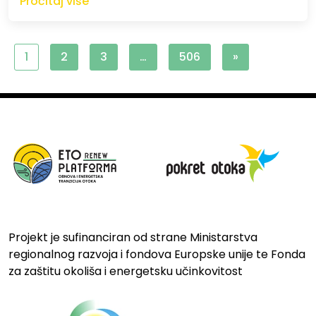
Pročitaj više
1
2
3
…
506
»
Projekt je sufinanciran od strane Ministarstva
regionalnog razvoja i fondova Europske unije te Fonda
za zaštitu okoliša i energetsku učinkovitost