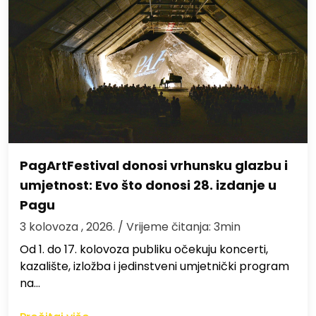
PagArtFestival donosi vrhunsku glazbu i
umjetnost: Evo što donosi 28. izdanje u
Pagu
3 kolovoza , 2026.
/ Vrijeme čitanja: 3min
Od 1. do 17. kolovoza publiku očekuju koncerti,
kazalište, izložba i jedinstveni umjetnički program
na…