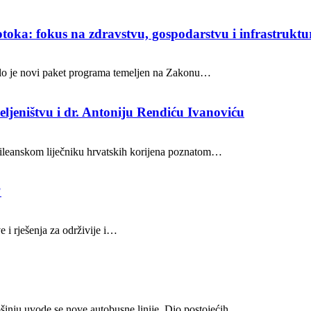
toka: fokus na zdravstvu, gospodarstvu i infrastruktu
vilo je novi paket programa temeljen na Zakonu…
jeništvu i dr. Antoniju Rendiću Ivanoviću
 čileanskom liječniku hrvatskih korijena poznatom…
?
 i rješenja za održivije i…
Lošinju uvode se nove autobusne linije. Dio postojećih…