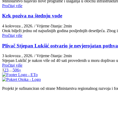
Ministarstvo najavilo nove programe i ulaganja u otočnu infrastruktu
Pročitaj više
Krk poziva na štednju vode
4 kolovoza , 2026.
/ Vrijeme čitanja: 2min
Otok bilježi jednu od najsušnijih godina posljednjih desetljeća. Zbog
Pročitaj više
Plivač Stjepan Lukšić ostvario je nevjerojatan pothva
3 kolovoza , 2026.
/ Vrijeme čitanja: 2min
St​jepan Lukšić je nakon više od 40 sati provedenih u moru doplivao 
Pročitaj više
1
2
3
…
506
»
Projekt je sufinanciran od strane Ministarstva regionalnog razvoja i f