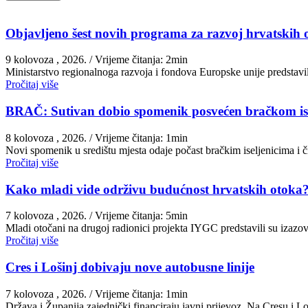
Objavljeno šest novih programa za razvoj hrvatskih o
9 kolovoza , 2026.
/ Vrijeme čitanja: 2min
Ministarstvo regionalnoga razvoja i fondova Europske unije predsta
Pročitaj više
BRAČ: Sutivan dobio spomenik posvećen bračkom isel
8 kolovoza , 2026.
/ Vrijeme čitanja: 1min
Novi spomenik u središtu mjesta odaje počast bračkim iseljenicima i
Pročitaj više
Kako mladi vide održivu budućnost hrvatskih otoka
7 kolovoza , 2026.
/ Vrijeme čitanja: 5min
Mladi otočani na drugoj radionici projekta IYGC predstavili su izazove
Pročitaj više
Cres i Lošinj dobivaju nove autobusne linije
7 kolovoza , 2026.
/ Vrijeme čitanja: 1min
Država i Županija zajednički financiraju javni prijevoz. Na Cresu i 