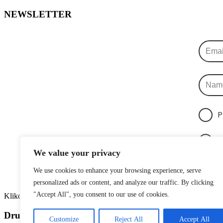
NEWSLETTER
P
Š
We value your privacy
We use cookies to enhance your browsing experience, serve
personalized ads or content, and analyze our traffic. By clicking
"Accept All", you consent to our use of cookies.
Klikom na gumb dajete suglasnost za primanje novosti Pokreta Otoka 
Društvene mreže
Customize
Reject All
Accept All