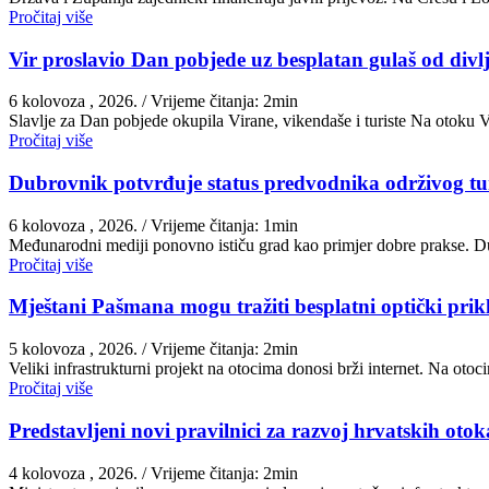
Pročitaj više
Vir proslavio Dan pobjede uz besplatan gulaš od divlj
6 kolovoza , 2026.
/ Vrijeme čitanja: 2min
Slavlje za Dan pobjede okupila Virane, vikendaše i turiste Na otoku 
Pročitaj više
Dubrovnik potvrđuje status predvodnika održivog t
6 kolovoza , 2026.
/ Vrijeme čitanja: 1min
Međunarodni mediji ponovno ističu grad kao primjer dobre prakse. Du
Pročitaj više
Mještani Pašmana mogu tražiti besplatni optički prik
5 kolovoza , 2026.
/ Vrijeme čitanja: 2min
Veliki infrastrukturni projekt na otocima donosi brži internet. Na ot
Pročitaj više
Predstavljeni novi pravilnici za razvoj hrvatskih otoka
4 kolovoza , 2026.
/ Vrijeme čitanja: 2min