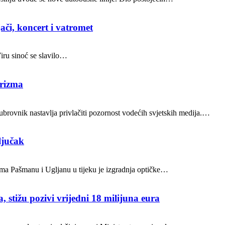
ači, koncert i vatromet
Viru sinoć se slavilo…
urizma
brovnik nastavlja privlačiti pozornost vodećih svjetskih medija.…
ljučak
ocima Pašmanu i Ugljanu u tijeku je izgradnja optičke…
, stižu pozivi vrijedni 18 milijuna eura