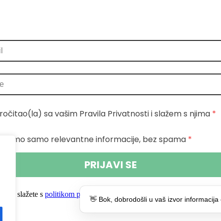
ročitao(la) sa vašim Pravila Privatnosti i slažem s njima
 *
aljemo samo relevantne informacije, bez spama
 *
PRIJAVI SE
te se slažete s
politikom privatnosti.
👋 Bok, dobrodošli u vaš izvor informacija 