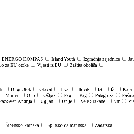
ENERGO KOMPAS
Island Youth
Izgradnja zajednice
Jav
tvo za EU otoke
Vijesti iz EU
Zaštita okoliša
li
Dugi Otok
Glavat
Hvar
Ilovik
Ist
Iž
Kapri
Murter
Olib
Ošljak
Pag
Pag
Palagruža
Pašm
tac/Sveti Andrija
Ugljan
Unije
Vele Srakane
Vir
Vi
Šibensko-kninska
Splitsko-dalmatinska
Zadarska