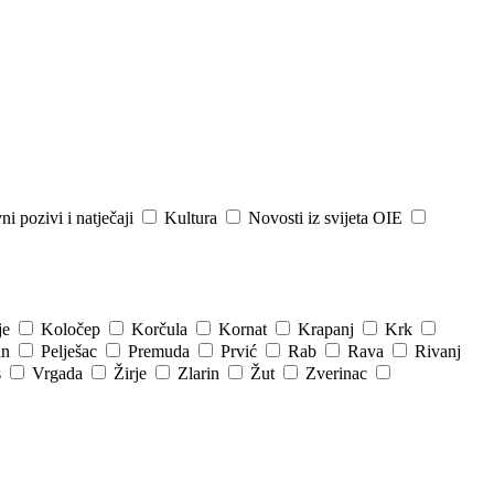
ni pozivi i natječaji
Kultura
Novosti iz svijeta OIE
je
Koločep
Korčula
Kornat
Krapanj
Krk
an
Pelješac
Premuda
Prvić
Rab
Rava
Rivanj
s
Vrgada
Žirje
Zlarin
Žut
Zverinac