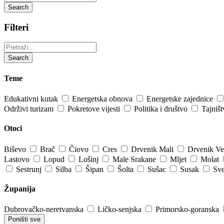
Search
Filteri
Pretraži:
Search
Teme
Edukativni kutak
Energetska obnova
Energetske zajednice
Održivi turizam
Pokretove vijesti
Politika i društvo
Tajniš
Otoci
Biševo
Brač
Čiovo
Cres
Drvenik Mali
Drvenik Ve
Lastovo
Lopud
Lošinj
Male Srakane
Mljet
Molat
Sestrunj
Silba
Šipan
Šolta
Sušac
Susak
Sve
Županija
Dubrovačko-neretvanska
Ličko-senjska
Primorsko-goranska
Poništi sve