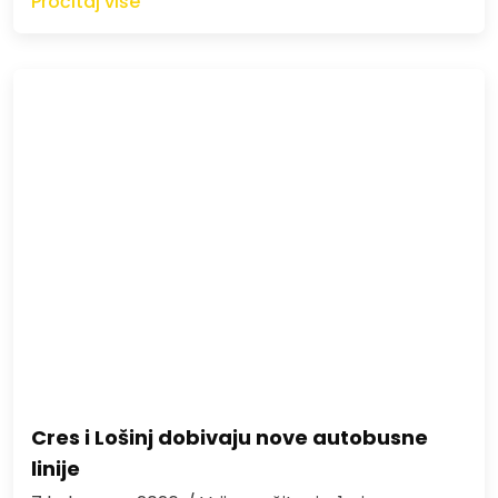
Pročitaj više
Cres i Lošinj dobivaju nove autobusne
linije