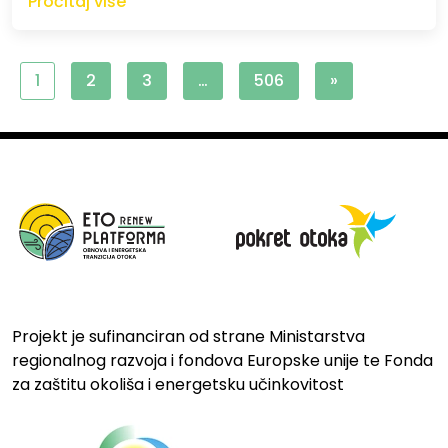
Pročitaj više
1
2
3
…
506
»
Projekt je sufinanciran od strane Ministarstva
regionalnog razvoja i fondova Europske unije te Fonda
za zaštitu okoliša i energetsku učinkovitost