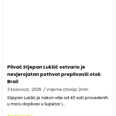
Plivač Stjepan Lukšić ostvario je
nevjerojatan pothvat preplivavši otok
Brač
3 kolovoza , 2026.
/ Vrijeme čitanja: 2min
St​jepan Lukšić je nakon više od 40 sati provedenih
u moru doplivao u Supetar i…