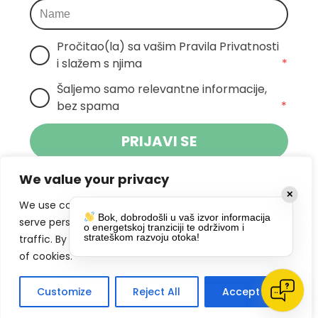
Pročitao(la) sa vašim Pravila Privatnosti 
i slažem s njima
*
Šaljemo samo relevantne informacije, 
bez spama
*
PRIJAVI SE
We value your privacy
Klikom na gumb dajete suglasnost za
✕
primanje novosti Pokreta Otoka te se
We use cookies to enhance your browsing experience,
Bok, dobrodošli u vaš izvor informacija
politikom privatnosti.
slažete s
serve personalized ads or content, and analyze our
o energetskoj tranziciji te održivom i
strateškom razvoju otoka!
traffic. By clicking "Accept All", you consent to our use
DRUŠTVENE MREŽE
of cookies.
Customize
Reject All
Accept All