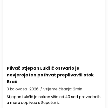
Plivač Stjepan Lukšić ostvario je
nevjerojatan pothvat preplivavši otok
Brač
3 kolovoza , 2026.
/ Vrijeme čitanja: 2min
St​jepan Lukšić je nakon više od 40 sati provedenih
u moru doplivao u Supetar i…