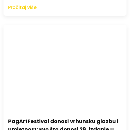
Pročitaj više
PagArtFestival donosi vrhunsku glazbu i
umjetnost: Evo što donosi 28. izdanje u