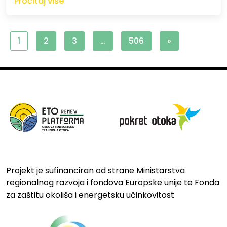
Pročitaj više
1
2
3
…
506
»
Projekt je sufinanciran od strane Ministarstva
regionalnog razvoja i fondova Europske unije te Fonda
za zaštitu okoliša i energetsku učinkovitost