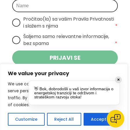
Pročitao(la) sa vašim Pravila Privatnosti 
i slažem s njima
*
Šaljemo samo relevantne informacije, 
bez spama
*
PRIJAVI SE
We value your privacy
Klikom na gumb dajete suglasnost za
✕
primanje novosti Pokreta Otoka te se
We use cookies to enhance your browsing experience,
👋 Bok, dobrodošli u vaš izvor informacija o
politikom privatnosti.
slažete s
serve personalized ads or content, and analyze our
energetskoj tranziciji te održivom i
strateškom razvoju otoka!
traffic. By clicking "Accept All", you consent to our use
DRUŠTVENE MREŽE
of cookies.
Customize
Reject All
Accept All