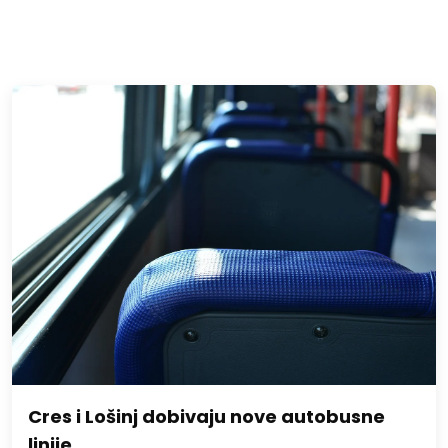
Cres i Lošinj dobivaju nove autobusne
linije