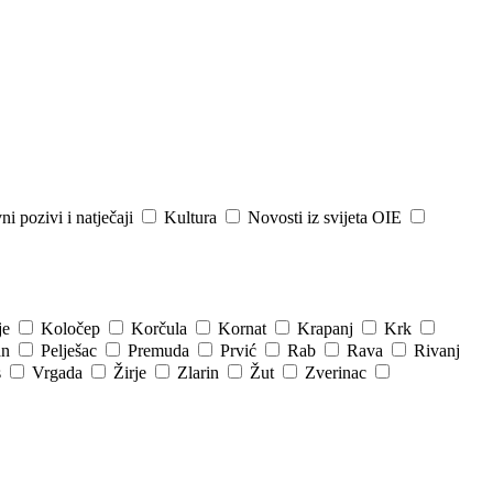
ni pozivi i natječaji
Kultura
Novosti iz svijeta OIE
je
Koločep
Korčula
Kornat
Krapanj
Krk
an
Pelješac
Premuda
Prvić
Rab
Rava
Rivanj
s
Vrgada
Žirje
Zlarin
Žut
Zverinac