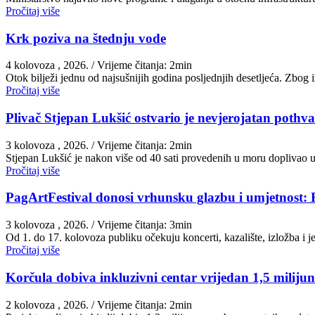
Pročitaj više
Krk poziva na štednju vode
4 kolovoza , 2026.
/ Vrijeme čitanja: 2min
Otok bilježi jednu od najsušnijih godina posljednjih desetljeća. Zbog
Pročitaj više
Plivač Stjepan Lukšić ostvario je nevjerojatan pothva
3 kolovoza , 2026.
/ Vrijeme čitanja: 2min
St​jepan Lukšić je nakon više od 40 sati provedenih u moru doplivao 
Pročitaj više
PagArtFestival donosi vrhunsku glazbu i umjetnost: 
3 kolovoza , 2026.
/ Vrijeme čitanja: 3min
Od 1. do 17. kolovoza publiku očekuju koncerti, kazalište, izložba i
Pročitaj više
Korčula dobiva inkluzivni centar vrijedan 1,5 miliju
2 kolovoza , 2026.
/ Vrijeme čitanja: 2min