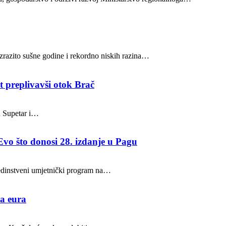
 izrazito sušne godine i rekordno niskih razina…
t preplivavši otok Brač
u Supetar i…
Evo što donosi 28. izdanje u Pagu
 jedinstveni umjetnički program na…
na eura