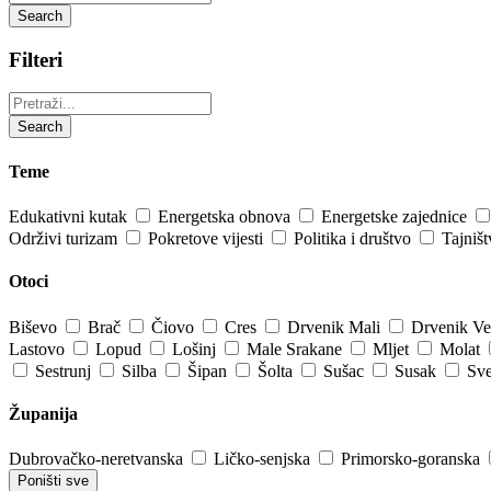
Search
Filteri
Pretraži:
Search
Teme
Edukativni kutak
Energetska obnova
Energetske zajednice
Održivi turizam
Pokretove vijesti
Politika i društvo
Tajniš
Otoci
Biševo
Brač
Čiovo
Cres
Drvenik Mali
Drvenik Ve
Lastovo
Lopud
Lošinj
Male Srakane
Mljet
Molat
Sestrunj
Silba
Šipan
Šolta
Sušac
Susak
Sve
Županija
Dubrovačko-neretvanska
Ličko-senjska
Primorsko-goranska
Poništi sve