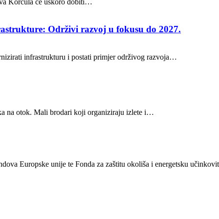
stava Korčula će uskoro dobiti…
rastrukture: Održivi razvoj u fokusu do 2027.
nizirati infrastrukturu i postati primjer održivog razvoja…
a na otok. Mali brodari koji organiziraju izlete i…
ondova Europske unije te Fonda za zaštitu okoliša i energetsku učinkovit