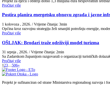
Projekt za djecu i obitelji dobio 1,3 milijuna eura bespovratnih sred
Pročitaj više
Postira planira energetsku obnovu zgrada i javne inf
1 kolovoza , 2026.
/ Vrijeme čitanja: 3min
Općina kroz razvojnu strategiju želi smanjiti potrošnju energije, moder
Pročitaj više
OŠLJAK: Brodari traže održiviji model turizma
31 srpnja , 2026.
/ Vrijeme čitanja: 2min
Sa Zadarskom županijom razgovarali o organizaciji turističkih dolazak
Pročitaj više
1
2
3
…
506
»
Projekt je sufinanciran od strane Ministarstva regionalnog razvoja i f