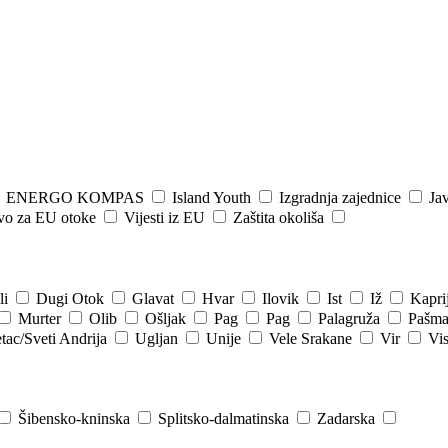
ENERGO KOMPAS
Island Youth
Izgradnja zajednice
Jav
tvo za EU otoke
Vijesti iz EU
Zaštita okoliša
li
Dugi Otok
Glavat
Hvar
Ilovik
Ist
Iž
Kapri
Murter
Olib
Ošljak
Pag
Pag
Palagruža
Pašm
tac/Sveti Andrija
Ugljan
Unije
Vele Srakane
Vir
Vi
Šibensko-kninska
Splitsko-dalmatinska
Zadarska