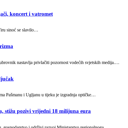
ači, koncert i vatromet
Viru sinoć se slavilo…
urizma
brovnik nastavlja privlačiti pozornost vodećih svjetskih medija.…
ljučak
ocima Pašmanu i Ugljanu u tijeku je izgradnja optičke…
, stižu pozivi vrijedni 18 milijuna eura
ru, gospodarstvo i održivi razvoj Ministarstvo regionalnoga…