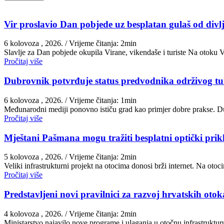
Vir proslavio Dan pobjede uz besplatan gulaš od divlj
6 kolovoza , 2026.
/ Vrijeme čitanja: 2min
Slavlje za Dan pobjede okupila Virane, vikendaše i turiste Na otoku 
Pročitaj više
Dubrovnik potvrđuje status predvodnika održivog t
6 kolovoza , 2026.
/ Vrijeme čitanja: 1min
Međunarodni mediji ponovno ističu grad kao primjer dobre prakse. Du
Pročitaj više
Mještani Pašmana mogu tražiti besplatni optički prik
5 kolovoza , 2026.
/ Vrijeme čitanja: 2min
Veliki infrastrukturni projekt na otocima donosi brži internet. Na ot
Pročitaj više
Predstavljeni novi pravilnici za razvoj hrvatskih otoka
4 kolovoza , 2026.
/ Vrijeme čitanja: 2min
Ministarstvo najavilo nove programe i ulaganja u otočnu infrastruktu