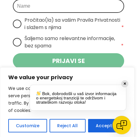
Pročitao(la) sa vašim Pravila Privatnosti 
i slažem s njima
*
Šaljemo samo relevantne informacije, 
bez spama
*
PRIJAVI SE
We value your privacy
Klikom na gumb dajete suglasnost za
✕
primanje novosti Pokreta Otoka te se
We use cookies to enhance your browsing experience,
Bok, dobrodošli u vaš izvor informacija
politikom privatnosti.
slažete s
serve personalized ads or content, and analyze our
o energetskoj tranziciji te održivom i
strateškom razvoju otoka!
traffic. By clicking "Accept All", you consent to our use
DRUŠTVENE MREŽE
of cookies.
Customize
Reject All
Accept All