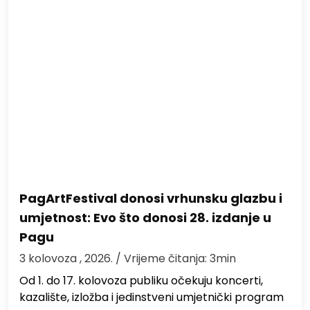
PagArtFestival donosi vrhunsku glazbu i
umjetnost: Evo što donosi 28. izdanje u
Pagu
3 kolovoza , 2026.
/ Vrijeme čitanja: 3min
Od 1. do 17. kolovoza publiku očekuju koncerti,
kazalište, izložba i jedinstveni umjetnički program