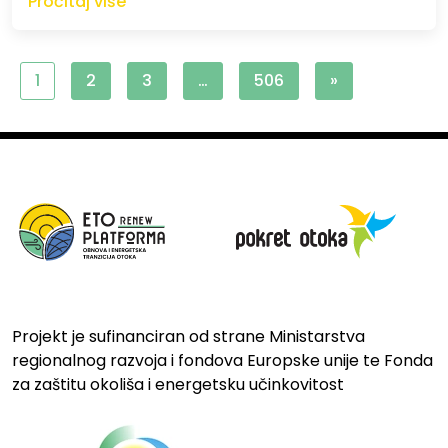
Pročitaj više
1
2
3
…
506
»
Projekt je sufinanciran od strane Ministarstva
regionalnog razvoja i fondova Europske unije te Fonda
za zaštitu okoliša i energetsku učinkovitost