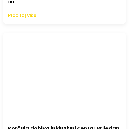
na…
Pročitaj više
Korčula dobiva inkluzivni centar vrijedan