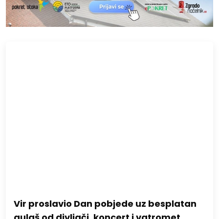
Vir proslavio Dan pobjede uz besplatan
gulaš od divljači, koncert i vatromet