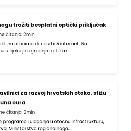
u tražiti besplatni optički priključak
me čitanja: 2min
jekt na otocima donosi brži internet. Na
 u tijeku je izgradnja optičke…
avilnici za razvoj hrvatskih otoka, stižu
ijuna eura
me čitanja: 2min
e programe i ulaganja u otočnu infrastrukturu,
zvoj Ministarstvo regionalnoga…