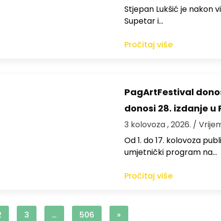
St​jepan Lukšić je nakon 
Supetar i…
Pročitaj više
PagArtFestival donos
donosi 28. izdanje u
3 kolovoza , 2026.
/ Vrije
Od 1. do 17. kolovoza publi
umjetnički program na…
Pročitaj više
2
3
…
506
»