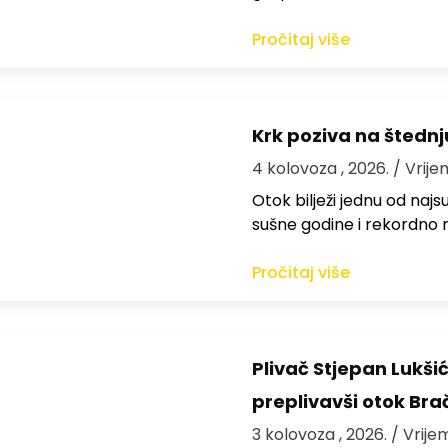
Pročitaj više
Krk poziva na štedn
4 kolovoza , 2026.
/ Vrije
Otok bilježi jednu od najs
sušne godine i rekordno n
Pročitaj više
Plivač Stjepan Lukši
preplivavši otok Bra
3 kolovoza , 2026.
/ Vrije