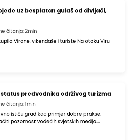
bjede uz besplatan gulaš od divljači,
me čitanja: 2min
upila Virane, vikendaše i turiste Na otoku Viru
 status predvodnika održivog turizma
me čitanja: 1min
no ističu grad kao primjer dobre prakse.
ačiti pozornost vodećih svjetskih medija.…