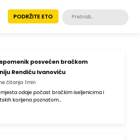
Pretraži:
PODRŽITE ETO
o spomenik posvećen bračkom
toniju Rendiću Ivanoviću
me čitanja: 1min
 mjesta odaje počast bračkim iseljenicima i
atskih korijena poznatom…