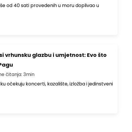
više od 40 sati provedenih u moru doplivao u
i vrhunsku glazbu i umjetnost: Evo što
 Pagu
me čitanja: 3min
ku očekuju koncerti, kazalište, izložba i jedinstveni