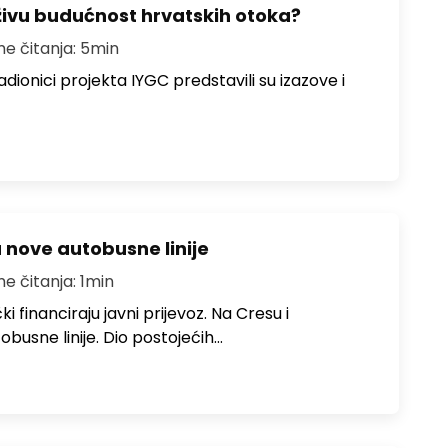
živu budućnost hrvatskih otoka?
me čitanja: 5min
dionici projekta IYGC predstavili su izazove i
u nove autobusne linije
me čitanja: 1min
i financiraju javni prijevoz. Na Cresu i
obusne linije. Dio postojećih…