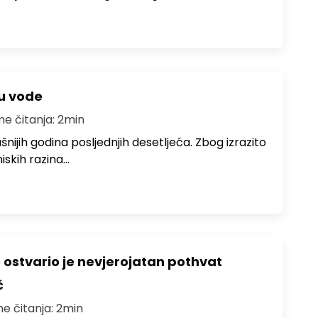
ju vode
me čitanja: 2min
ušnijih godina posljednjih desetljeća. Zbog izrazito
iskih razina…
ć ostvario je nevjerojatan pothvat
č
me čitanja: 2min