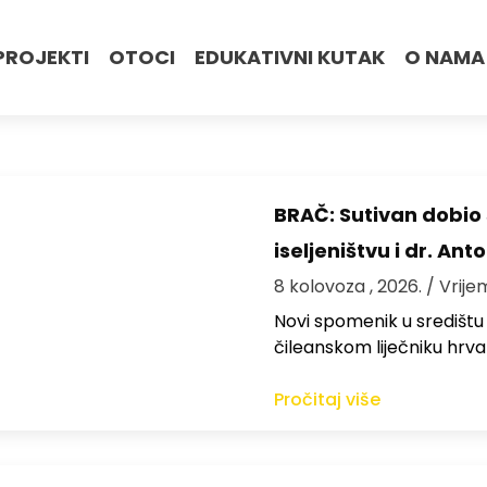
PROJEKTI
OTOCI
EDUKATIVNI KUTAK
O NAMA
BRAČ: Sutivan dobi
iseljeništvu i dr. An
8 kolovoza , 2026.
/ Vrije
Novi spomenik u središtu
čileanskom liječniku hrv
Pročitaj više