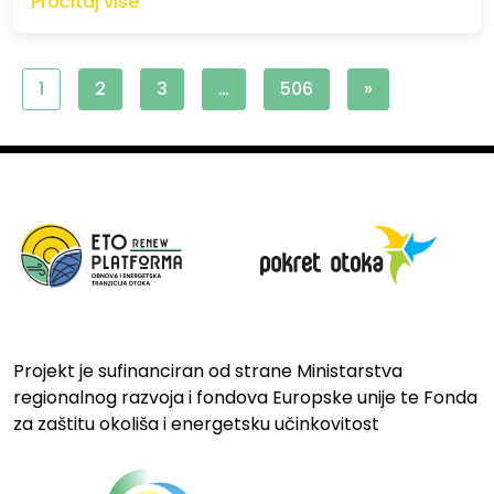
Pročitaj više
1
2
3
…
506
»
Projekt je sufinanciran od strane Ministarstva
regionalnog razvoja i fondova Europske unije te Fonda
za zaštitu okoliša i energetsku učinkovitost