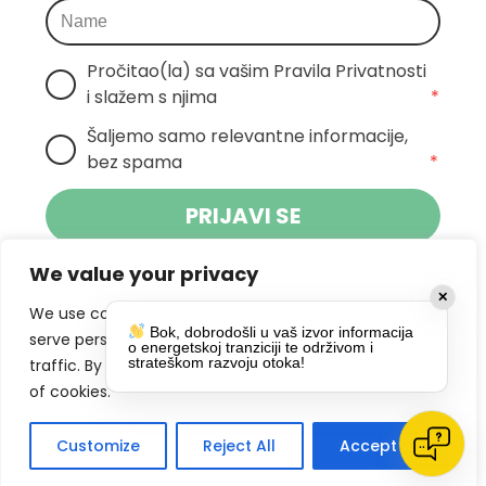
Pročitao(la) sa vašim Pravila Privatnosti 
i slažem s njima
*
Šaljemo samo relevantne informacije, 
bez spama
*
PRIJAVI SE
We value your privacy
Klikom na gumb dajete suglasnost za
✕
primanje novosti Pokreta Otoka te se
We use cookies to enhance your browsing experience,
Bok, dobrodošli u vaš izvor informacija
politikom privatnosti.
slažete s
serve personalized ads or content, and analyze our
o energetskoj tranziciji te održivom i
strateškom razvoju otoka!
traffic. By clicking "Accept All", you consent to our use
DRUŠTVENE MREŽE
of cookies.
Customize
Reject All
Accept All