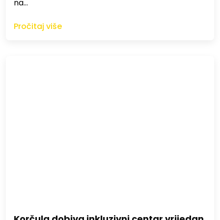
na…
Pročitaj više
Korčula dobiva inkluzivni centar vrijedan