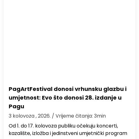
PagArtFestival donosi vrhunsku glazbu i
umjetnost: Evo što donosi 28. izdanje u
Pagu
3 kolovoza , 2026.
/ Vrijeme čitanja: 3min
Od 1. do 17. kolovoza publiku očekuju koncerti,
kazalište, izložba i jedinstveni umjetnički program