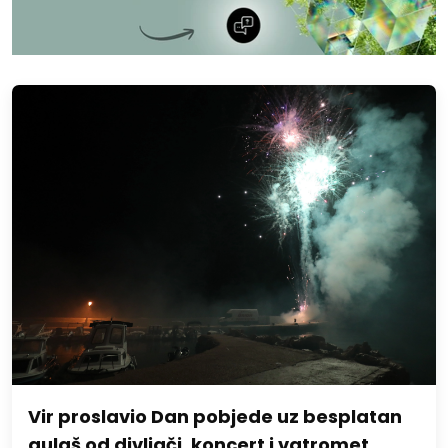
Vir proslavio Dan pobjede uz besplatan
gulaš od divljači, koncert i vatromet