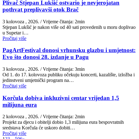
Plivač Stjepan Lukšić ostvario je nevjerojatan
pothvat preplivavši otok Brač
3 kolovoza , 2026.
/ Vrijeme čitanja: 2min
St​jepan Lukšić je nakon više od 40 sati provedenih u moru doplivao
u Supetar i…
Pročitaj više
PagArtFestival donosi vrhunsku glazbu i umjetnost:
Evo što donosi 28. izdanje u Pagu
3 kolovoza , 2026.
/ Vrijeme čitanja: 3min
Od 1. do 17. kolovoza publiku očekuju koncerti, kazalište, izložba i
jedinstveni umjetnički program na…
Pročitaj više
Korčula dobiva inkluzivni centar vrijedan 1,5
milijuna eura
2 kolovoza , 2026.
/ Vrijeme čitanja: 2min
Projekt za djecu i obitelji dobio 1,3 milijuna eura bespovratnih
sredstava Korčula će uskoro dobiti…
Pročitaj više
1
2
3
…
506
»