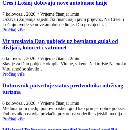
Cres i Lošinj dobivaju nove autobusne linije
7 kolovoza , 2026.
/ Vrijeme čitanja: 1min
Država i Županija zajednički financiraju javni prijevoz. Na Cresu i
Lošinju uvode se nove autobusne linije. Dio postojećih…
Pročitaj više
Vir proslavio Dan pobjede uz besplatan gulaš od
divljači, koncert i vatromet
6 kolovoza , 2026.
/ Vrijeme čitanja: 2min
Slavlje za Dan pobjede okupila Virane, vikendaše i turiste Na otoku
Viru sinoć se slavilo…
Pročitaj više
Dubrovnik potvrđuje status predvodnika održivog
turizma
6 kolovoza , 2026.
/ Vrijeme čitanja: 1min
Međunarodni mediji ponovno ističu grad kao primjer dobre prakse.
Dubrovnik nastavlja privlačiti pozornost vodećih svjetskih medija.…
Pročitaj više