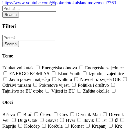
https://www.youtube.com/@pokretotokaislandmovement7363
Pretraži:
Search
Filteri
Pretraži:
Search
Teme
Edukativni kutak
Energetska obnova
Energetske zajednice
ENERGO KOMPAS
Island Youth
Izgradnja zajednice
Javni pozivi i natječaji
Kultura
Novosti iz svijeta OIE
Održivi turizam
Pokretove vijesti
Politika i društvo
Tajništvo za EU otoke
Vijesti iz EU
Zaštita okoliša
Otoci
Biševo
Brač
Čiovo
Cres
Drvenik Mali
Drvenik
Veli
Dugi Otok
Glavat
Hvar
Ilovik
Ist
Iž
Kaprije
Koločep
Korčula
Kornat
Krapanj
Krk