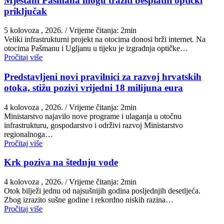
Mještani Pašmana mogu tražiti besplatni optički
priključak
5 kolovoza , 2026.
/ Vrijeme čitanja: 2min
Veliki infrastrukturni projekt na otocima donosi brži internet. Na
otocima Pašmanu i Ugljanu u tijeku je izgradnja optičke…
Pročitaj više
Predstavljeni novi pravilnici za razvoj hrvatskih
otoka, stižu pozivi vrijedni 18 milijuna eura
4 kolovoza , 2026.
/ Vrijeme čitanja: 2min
Ministarstvo najavilo nove programe i ulaganja u otočnu
infrastrukturu, gospodarstvo i održivi razvoj Ministarstvo
regionalnoga…
Pročitaj više
Krk poziva na štednju vode
4 kolovoza , 2026.
/ Vrijeme čitanja: 2min
Otok bilježi jednu od najsušnijih godina posljednjih desetljeća.
Zbog izrazito sušne godine i rekordno niskih razina…
Pročitaj više