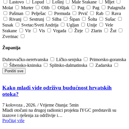
Lastovo
Lopud
Lošinj
Male Srakane
Mljet
Molat
Murter
Olib
Ošljak
Pag
Pag
Palagruža
Pašman
Pelješac
Premuda
Prvić
Rab
Rava
Rivanj
Sestrunj
Silba
Šipan
Šolta
Sušac
Susak
Svetac/Sveti Andrija
Ugljan
Unije
Vele
Srakane
Vir
Vis
Vrgada
Žirje
Zlarin
Žut
Zverinac
Županija
Dubrovačko-neretvanska
Ličko-senjska
Primorsko-goranska
Šibensko-kninska
Splitsko-dalmatinska
Zadarska
Poništi sve
Kako mladi vide održivu budućnost hrvatskih
otoka?
7 kolovoza , 2026.
/ Vrijeme čitanja: 5min
Mladi otočani na drugoj radionici projekta IYGC predstavili su
izazove i rješenja za održivije i…
Pročitaj više