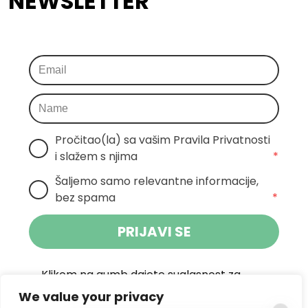
NEWSLETTER
Pročitao(la) sa vašim Pravila Privatnosti 
i slažem s njima
*
Šaljemo samo relevantne informacije, 
bez spama
*
PRIJAVI SE
Klikom na gumb dajete suglasnost za
primanje novosti Pokreta Otoka te se
We value your privacy