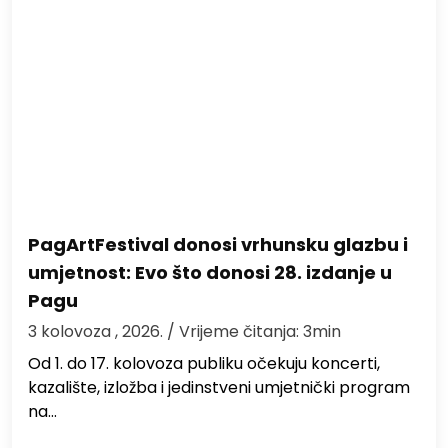
PagArtFestival donosi vrhunsku glazbu i
umjetnost: Evo što donosi 28. izdanje u
Pagu
3 kolovoza , 2026.
/ Vrijeme čitanja: 3min
Od 1. do 17. kolovoza publiku očekuju koncerti,
kazalište, izložba i jedinstveni umjetnički program
na…