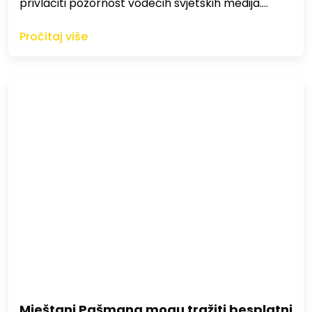
privlačiti pozornost vodećih svjetskih medija.…
Pročitaj više
Mještani Pašmana mogu tražiti besplatni