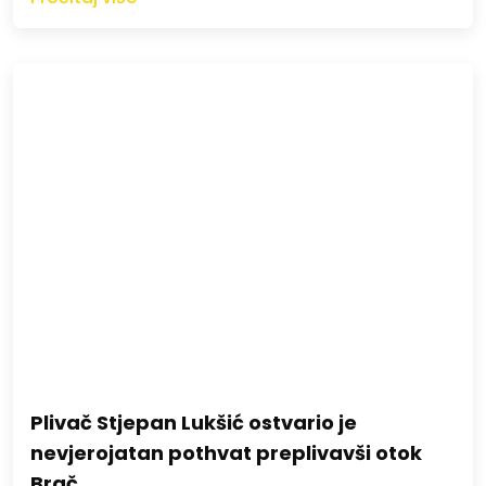
Plivač Stjepan Lukšić ostvario je
nevjerojatan pothvat preplivavši otok
Brač