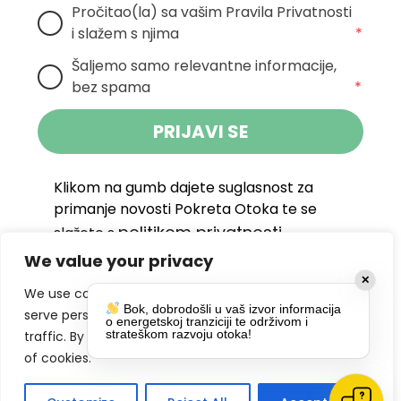
Pročitao(la) sa vašim Pravila Privatnosti 
i slažem s njima
*
Šaljemo samo relevantne informacije, 
bez spama
*
PRIJAVI SE
Klikom na gumb dajete suglasnost za
primanje novosti Pokreta Otoka te se
politikom privatnosti.
slažete s
We value your privacy
DRUŠTVENE MREŽE
✕
We use cookies to enhance your browsing experience,
Bok, dobrodošli u vaš izvor informacija
serve personalized ads or content, and analyze our
o energetskoj tranziciji te održivom i
strateškom razvoju otoka!
traffic. By clicking "Accept All", you consent to our use
of cookies.