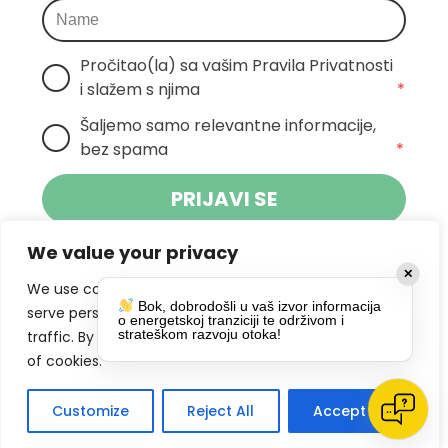
Pročitao(la) sa vašim Pravila Privatnosti 
i slažem s njima
*
Šaljemo samo relevantne informacije, 
bez spama
*
PRIJAVI SE
We value your privacy
Klikom na gumb dajete suglasnost za
✕
primanje novosti Pokreta Otoka te se
We use cookies to enhance your browsing experience,
Bok, dobrodošli u vaš izvor informacija
politikom privatnosti.
slažete s
serve personalized ads or content, and analyze our
o energetskoj tranziciji te održivom i
strateškom razvoju otoka!
traffic. By clicking "Accept All", you consent to our use
DRUŠTVENE MREŽE
of cookies.
Customize
Reject All
Accept All