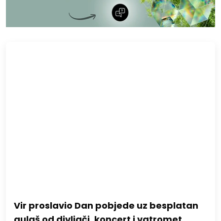
Vir proslavio Dan pobjede uz besplatan
gulaš od divljači, koncert i vatromet