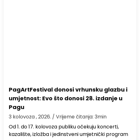
PagArtFestival donosi vrhunsku glazbu i
umjetnost: Evo što donosi 28. izdanje u
Pagu
3 kolovoza , 2026.
/ Vrijeme čitanja: 3min
Od 1. do 17. kolovoza publiku očekuju koncerti,
kazalište, izložba i jedinstveni umjetnički program