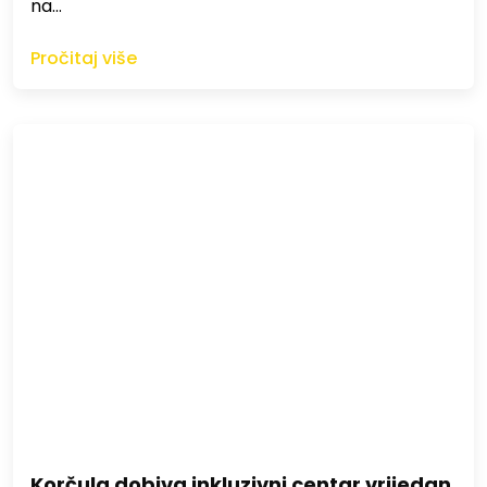
na…
Pročitaj više
Korčula dobiva inkluzivni centar vrijedan