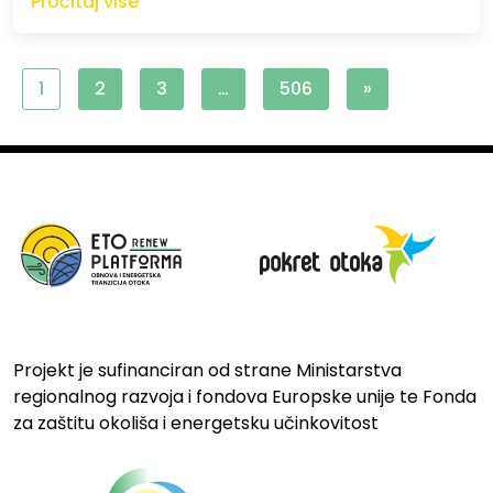
Pročitaj više
1
2
3
…
506
»
Projekt je sufinanciran od strane Ministarstva
regionalnog razvoja i fondova Europske unije te Fonda
za zaštitu okoliša i energetsku učinkovitost