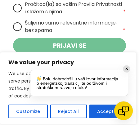
Pročitao(la) sa vašim Pravila Privatnosti 
i slažem s njima
*
Šaljemo samo relevantne informacije, 
bez spama
*
PRIJAVI SE
We value your privacy
Klikom na gumb dajete suglasnost za
✕
primanje novosti Pokreta Otoka te se
We use cookies to enhance your browsing experience,
Bok, dobrodošli u vaš izvor informacija
politikom privatnosti.
slažete s
serve personalized ads or content, and analyze our
o energetskoj tranziciji te održivom i
strateškom razvoju otoka!
traffic. By clicking "Accept All", you consent to our use
DRUŠTVENE MREŽE
of cookies.
Customize
Reject All
Accept All