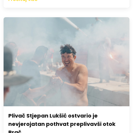
Plivač Stjepan Lukšić ostvario je
nevjerojatan pothvat preplivavši otok
Brač