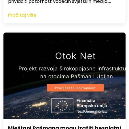
privlačiti pozornost vodećih svjetskih medija.…
Pročitaj više
Mještani Pašmana mogu tražiti besplatni