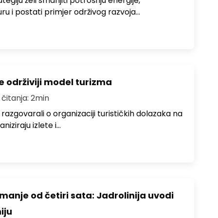
egiju želi smanjiti potrošnju energije,
uru i postati primjer održivog razvoja…
e održiviji model turizma
 čitanja: 2min
zgovarali o organizaciji turističkih dolazaka na
niziraju izlete i…
anje od četiri sata: Jadrolinija uvodi
iju