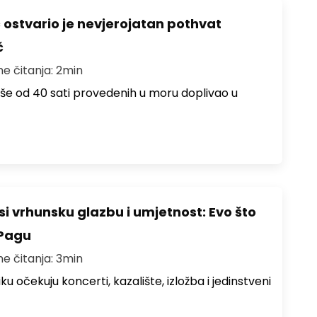
ć ostvario je nevjerojatan pothvat
č
me čitanja: 2min
više od 40 sati provedenih u moru doplivao u
i vrhunsku glazbu i umjetnost: Evo što
 Pagu
me čitanja: 3min
ku očekuju koncerti, kazalište, izložba i jedinstveni