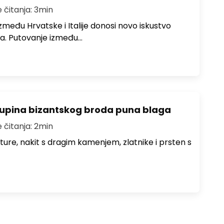
e čitanja: 3min
među Hrvatske i Italije donosi novo iskustvo
a. Putovanje između…
lupina bizantskog broda puna blaga
e čitanja: 2min
iture, nakit s dragim kamenjem, zlatnike i prsten s