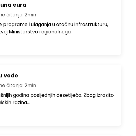
ijuna eura
me čitanja: 2min
e programe i ulaganja u otočnu infrastrukturu,
zvoj Ministarstvo regionalnoga…
ju vode
me čitanja: 2min
ušnijih godina posljednjih desetljeća. Zbog izrazito
iskih razina…