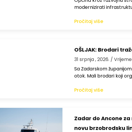
Općina kroz razvojnu strat
modernizirati infrastrukt
Pročitaj više
OŠLJAK: Brodari traž
31 srpnja , 2026.
/ Vrijeme
Sa Zadarskom županijom ra
otok. Mali brodari koji orga
Pročitaj više
Zadar do Ancone za m
novu brzobrodsku lin