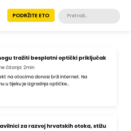
Pretraži:
PODRŽITE ETO
u tražiti besplatni optički priključak
me čitanja: 2min
jekt na otocima donosi brži internet. Na
 u tijeku je izgradnja optičke…
avilnici za razvoj hrvatskih otoka, stižu