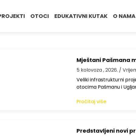
PROJEKTI
OTOCI
EDUKATIVNI KUTAK
O NAMA
Mještani Pašmana mog
5 kolovoza , 2026.
/ Vrije
Veliki infrastrukturni pro
otocima Pašmanu i Ugljanu
Pročitaj više
Predstavljeni novi pr