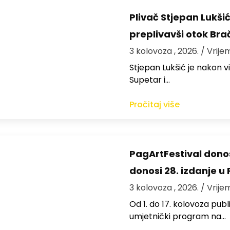
Plivač Stjepan Lukši
preplivavši otok Bra
3 kolovoza , 2026.
/ Vrije
St​jepan Lukšić je nakon 
Supetar i…
Pročitaj više
PagArtFestival donos
donosi 28. izdanje u
3 kolovoza , 2026.
/ Vrije
Od 1. do 17. kolovoza publi
umjetnički program na…