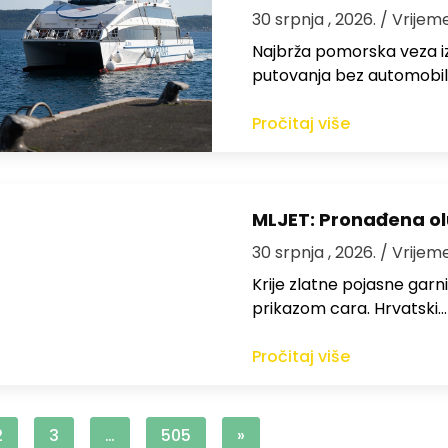
30 srpnja , 2026.
/ Vrijem
Najbrža pomorska veza iz
putovanja bez automobil
Pročitaj više
MLJET: Pronađena o
30 srpnja , 2026.
/ Vrijem
Krije zlatne pojasne garn
prikazom cara. Hrvatski…
Pročitaj više
2
3
…
505
»