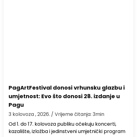
PagArtFestival donosi vrhunsku glazbu i
umjetnost: Evo što donosi 28. izdanje u
Pagu
3 kolovoza , 2026.
/ Vrijeme čitanja: 3min
Od 1. do 17. kolovoza publiku očekuju koncerti,
kazalište, izložba i jedinstveni umjetnički program