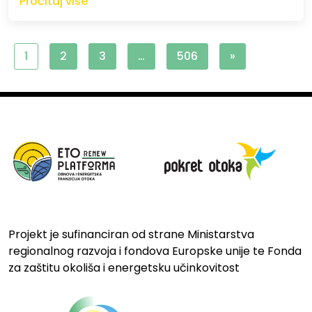
Pročitaj više
1
2
3
…
506
»
Projekt je sufinanciran od strane Ministarstva
regionalnog razvoja i fondova Europske unije te Fonda
za zaštitu okoliša i energetsku učinkovitost