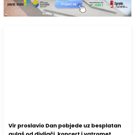
Vir proslavio Dan pobjede uz besplatan
gulaš od divljači, koncert i vatromet