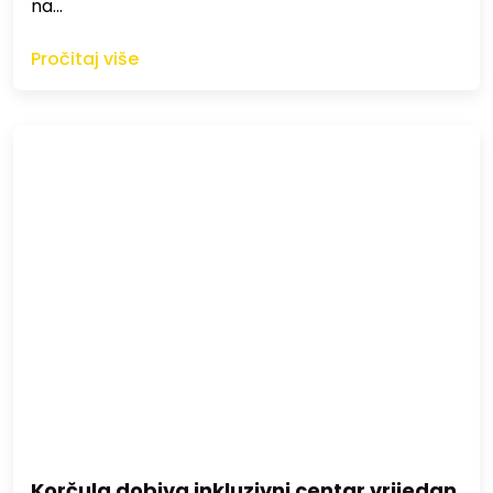
na…
Pročitaj više
Korčula dobiva inkluzivni centar vrijedan