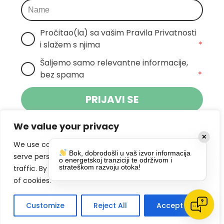
Pročitao(la) sa vašim Pravila Privatnosti 
i slažem s njima
*
Šaljemo samo relevantne informacije, 
bez spama
*
PRIJAVI SE
We value your privacy
Klikom na gumb dajete suglasnost za
✕
primanje novosti Pokreta Otoka te se
We use cookies to enhance your browsing experience,
Bok, dobrodošli u vaš izvor informacija
politikom privatnosti.
slažete s
serve personalized ads or content, and analyze our
o energetskoj tranziciji te održivom i
strateškom razvoju otoka!
traffic. By clicking "Accept All", you consent to our use
DRUŠTVENE MREŽE
of cookies.
Customize
Reject All
Accept All