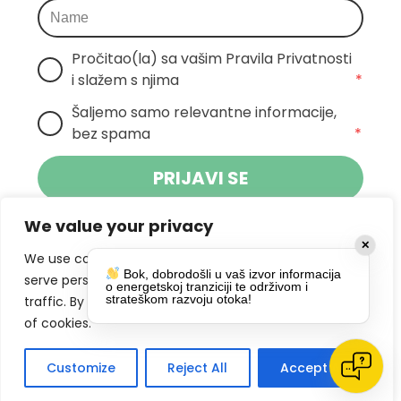
Pročitao(la) sa vašim Pravila Privatnosti 
i slažem s njima
*
Šaljemo samo relevantne informacije, 
bez spama
*
PRIJAVI SE
We value your privacy
Klikom na gumb dajete suglasnost za
✕
primanje novosti Pokreta Otoka te se
We use cookies to enhance your browsing experience,
Bok, dobrodošli u vaš izvor informacija
politikom privatnosti.
slažete s
serve personalized ads or content, and analyze our
o energetskoj tranziciji te održivom i
strateškom razvoju otoka!
traffic. By clicking "Accept All", you consent to our use
DRUŠTVENE MREŽE
of cookies.
Customize
Reject All
Accept All