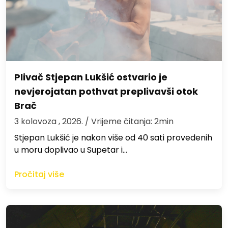
Plivač Stjepan Lukšić ostvario je
nevjerojatan pothvat preplivavši otok
Brač
3 kolovoza , 2026.
/ Vrijeme čitanja: 2min
St​jepan Lukšić je nakon više od 40 sati provedenih
u moru doplivao u Supetar i…
Pročitaj više