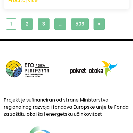
Pročitaj više
1
2
3
…
506
»
Projekt je sufinanciran od strane Ministarstva
regionalnog razvoja i fondova Europske unije te Fonda
za zaštitu okoliša i energetsku učinkovitost