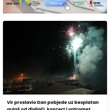
Vir proslavio Dan pobjede uz besplatan
gulaš od divljači, koncert i vatromet