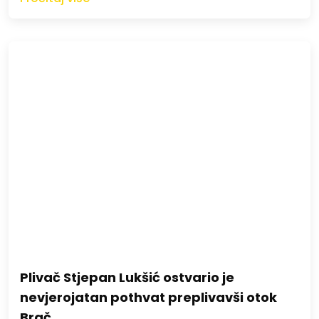
Plivač Stjepan Lukšić ostvario je
nevjerojatan pothvat preplivavši otok
Brač