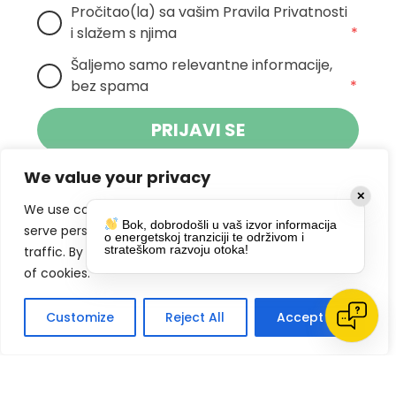
Pročitao(la) sa vašim Pravila Privatnosti 
i slažem s njima
*
Šaljemo samo relevantne informacije, 
bez spama
*
PRIJAVI SE
We value your privacy
Klikom na gumb dajete suglasnost za
✕
primanje novosti Pokreta Otoka te se
We use cookies to enhance your browsing experience,
Bok, dobrodošli u vaš izvor informacija
politikom privatnosti.
slažete s
serve personalized ads or content, and analyze our
o energetskoj tranziciji te održivom i
strateškom razvoju otoka!
traffic. By clicking "Accept All", you consent to our use
DRUŠTVENE MREŽE
of cookies.
Customize
Reject All
Accept All