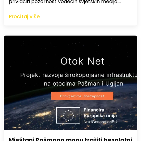
privlačiti pozornost vodećih svjetskih medija.…
Pročitaj više
Mještani Pašmana mogu tražiti besplatni