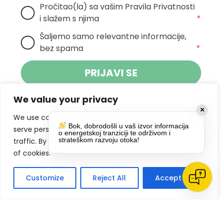
Pročitao(la) sa vašim Pravila Privatnosti 
i slažem s njima
*
Šaljemo samo relevantne informacije, 
bez spama
*
PRIJAVI SE
We value your privacy
Klikom na gumb dajete suglasnost za
✕
primanje novosti Pokreta Otoka te se
We use cookies to enhance your browsing experience,
Bok, dobrodošli u vaš izvor informacija
politikom privatnosti.
slažete s
serve personalized ads or content, and analyze our
o energetskoj tranziciji te održivom i
strateškom razvoju otoka!
traffic. By clicking "Accept All", you consent to our use
DRUŠTVENE MREŽE
of cookies.
Customize
Reject All
Accept All