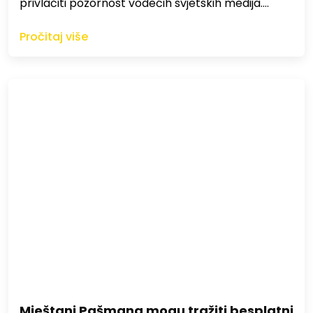
privlačiti pozornost vodećih svjetskih medija.…
Pročitaj više
Mještani Pašmana mogu tražiti besplatni