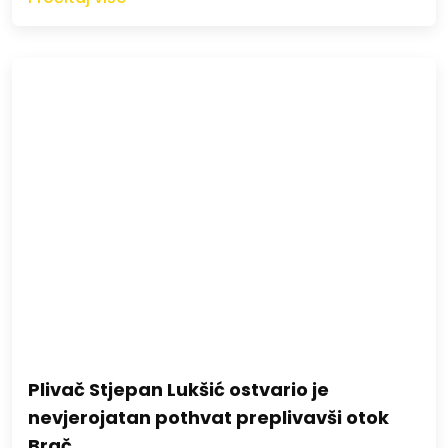
Plivač Stjepan Lukšić ostvario je
nevjerojatan pothvat preplivavši otok
Brač