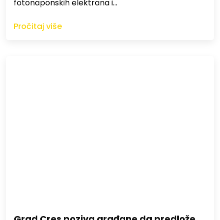
fotonaponskih elektrana i…
Pročitaj više
Grad Cres poziva građane da predlože