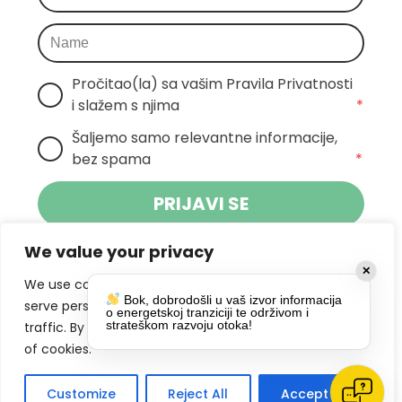
Pročitao(la) sa vašim Pravila Privatnosti 
i slažem s njima
*
Šaljemo samo relevantne informacije, 
bez spama
*
PRIJAVI SE
We value your privacy
Klikom na gumb dajete suglasnost za
✕
primanje novosti Pokreta Otoka te se
We use cookies to enhance your browsing experience,
Bok, dobrodošli u vaš izvor informacija
politikom privatnosti.
slažete s
serve personalized ads or content, and analyze our
o energetskoj tranziciji te održivom i
strateškom razvoju otoka!
traffic. By clicking "Accept All", you consent to our use
DRUŠTVENE MREŽE
of cookies.
Customize
Reject All
Accept All