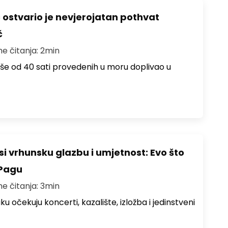
ć ostvario je nevjerojatan pothvat
č
me čitanja: 2min
više od 40 sati provedenih u moru doplivao u
i vrhunsku glazbu i umjetnost: Evo što
 Pagu
me čitanja: 3min
ku očekuju koncerti, kazalište, izložba i jedinstveni