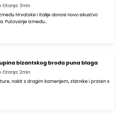
e čitanja: 3min
među Hrvatske i Italije donosi novo iskustvo
a. Putovanje između…
lupina bizantskog broda puna blaga
e čitanja: 2min
iture, nakit s dragim kamenjem, zlatnike i prsten s