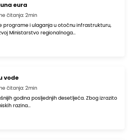
ijuna eura
me čitanja: 2min
e programe i ulaganja u otočnu infrastrukturu,
zvoj Ministarstvo regionalnoga…
ju vode
me čitanja: 2min
ušnijih godina posljednjih desetljeća. Zbog izrazito
iskih razina…