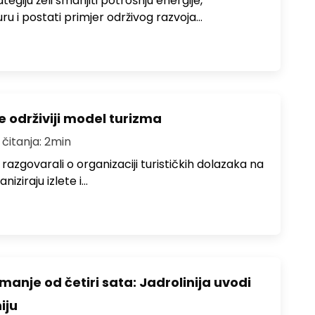
egiju želi smanjiti potrošnju energije,
uru i postati primjer održivog razvoja…
e održiviji model turizma
 čitanja: 2min
zgovarali o organizaciji turističkih dolazaka na
niziraju izlete i…
anje od četiri sata: Jadrolinija uvodi
iju