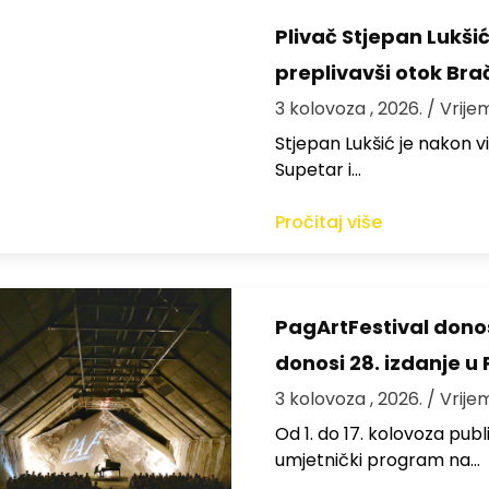
Plivač Stjepan Lukši
preplivavši otok Bra
3 kolovoza , 2026.
/ Vrije
St​jepan Lukšić je nakon 
Supetar i…
Pročitaj više
PagArtFestival donos
donosi 28. izdanje u
3 kolovoza , 2026.
/ Vrije
Od 1. do 17. kolovoza publi
umjetnički program na…