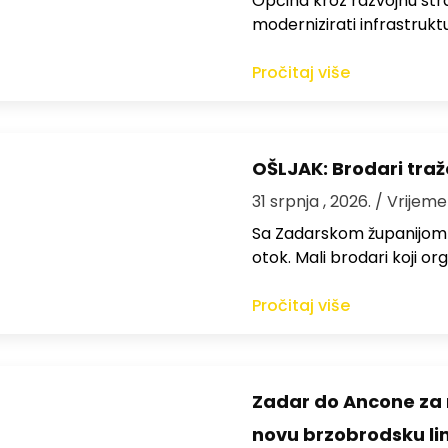
Općina kroz razvojnu strat
modernizirati infrastrukt
Pročitaj više
OŠLJAK: Brodari traž
31 srpnja , 2026.
/ Vrijeme
Sa Zadarskom županijom ra
otok. Mali brodari koji orga
Pročitaj više
Zadar do Ancone za m
novu brzobrodsku lin