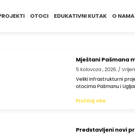
PROJEKTI
OTOCI
EDUKATIVNI KUTAK
O NAMA
Mještani Pašmana mog
5 kolovoza , 2026.
/ Vrije
Veliki infrastrukturni pro
otocima Pašmanu i Ugljanu
Pročitaj više
Predstavljeni novi pr