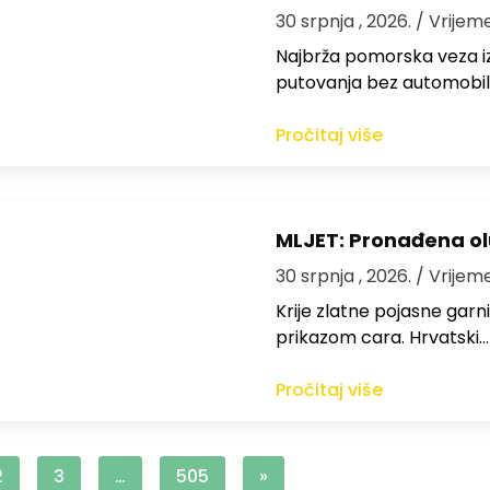
30 srpnja , 2026.
/ Vrijem
Najbrža pomorska veza iz
putovanja bez automobil
Pročitaj više
MLJET: Pronađena o
30 srpnja , 2026.
/ Vrijem
Krije zlatne pojasne garn
prikazom cara. Hrvatski…
Pročitaj više
2
3
…
505
»