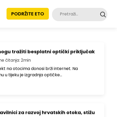
Pretraži:
PODRŽITE ETO
u tražiti besplatni optički priključak
me čitanja: 2min
jekt na otocima donosi brži internet. Na
 u tijeku je izgradnja optičke…
avilnici za razvoj hrvatskih otoka, stižu