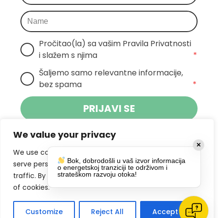
Pročitao(la) sa vašim Pravila Privatnosti 
i slažem s njima
*
Šaljemo samo relevantne informacije, 
bez spama
*
PRIJAVI SE
We value your privacy
Klikom na gumb dajete suglasnost za
✕
primanje novosti Pokreta Otoka te se
We use cookies to enhance your browsing experience,
Bok, dobrodošli u vaš izvor informacija
politikom privatnosti.
slažete s
serve personalized ads or content, and analyze our
o energetskoj tranziciji te održivom i
strateškom razvoju otoka!
traffic. By clicking "Accept All", you consent to our use
DRUŠTVENE MREŽE
of cookies.
Customize
Reject All
Accept All