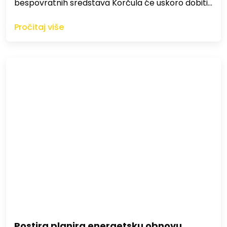
bespovratnih sredstava Korčula će uskoro dobiti…
Pročitaj više
Postira planira energetsku obnovu