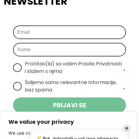
NEWSLETTER
Pročitao(la) sa vašim Pravila Privatnosti 
i slažem s njima
*
Šaljemo samo relevantne informacije, 
bez spama
*
PRIJAVI SE
We value your privacy
Klikom na gumb dajete suglasnost za
✕
primanje novosti Pokreta Otoka te se
We use cookies to enhance your browsing experience,
Bok, dobrodošli u vaš izvor informacija