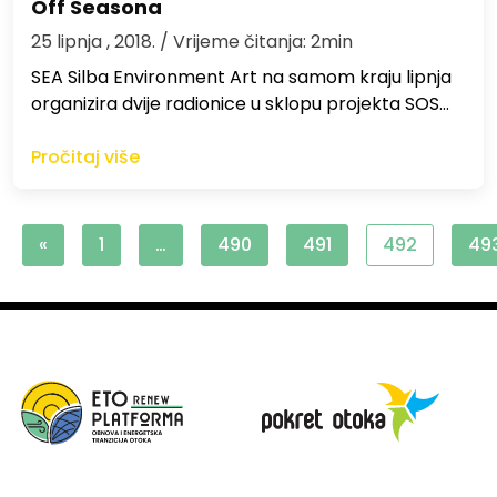
Off Seasona
25 lipnja , 2018.
/ Vrijeme čitanja: 2min
SEA Silba Environment Art na samom kraju lipnja
organizira dvije radionice u sklopu projekta SOS…
Pročitaj više
«
1
…
490
491
492
49