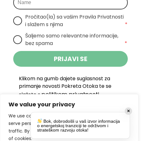
Pročitao(la) sa vašim Pravila Privatnosti 
i slažem s njima
*
Šaljemo samo relevantne informacije, 
bez spama
*
PRIJAVI SE
Klikom na gumb dajete suglasnost za
primanje novosti Pokreta Otoka te se
politikom privatnosti.
slažete s
We value your privacy
DRUŠTVENE MREŽE
✕
We use cookies to enhance your browsing experience,
Bok, dobrodošli u vaš izvor informacija
serve personalized ads or content, and analyze our
o energetskoj tranziciji te održivom i
strateškom razvoju otoka!
traffic. By clicking "Accept All", you consent to our use
of cookies.