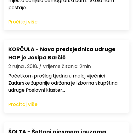
mjesta donijela demografski bum: “Škola nam
postaje…
Pročitaj više
KORČULA - Nova predsjednica udruge
HOP je Josipa Barčić
2 rujna , 2018.
/ Vrijeme čitanja: 2min
Početkom prošlog tjedna u maloj vijećnici
Zadarske županije održana je Izborna skupština
udruge Poslovni klaster…
Pročitaj više
ŠOLTA - Šoltani pjesmom i suzama