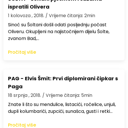
ispratili Olivera
1 kolovoza , 2018.
/ Vrijeme čitanja: 2min
Sinoć su Šoltani došli odati posljednju počast
Oliveru. Okupljeni na najistočnijem dijelu Šolte,
zvanom Bad,…
Pročitaj više
PAG - Elvis Šmit: Prvi diplomirani čipkar s
Paga
18 srpnja , 2018.
/ Vrijeme čitanja: 5min
Znate li što su mendulice, listacići, ročelice, unjuli,
dupli kolumbarići, zupcići, sunašca, gusti i retki…
Pročitaj više