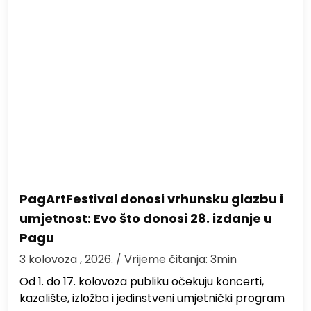
PagArtFestival donosi vrhunsku glazbu i
umjetnost: Evo što donosi 28. izdanje u
Pagu
3 kolovoza , 2026.
/ Vrijeme čitanja: 3min
Od 1. do 17. kolovoza publiku očekuju koncerti,
kazalište, izložba i jedinstveni umjetnički program