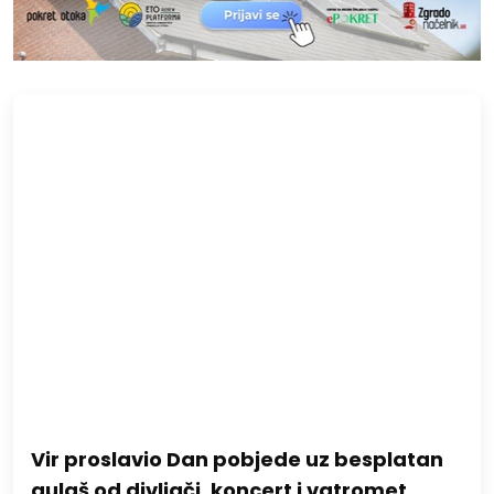
Vir proslavio Dan pobjede uz besplatan
gulaš od divljači, koncert i vatromet