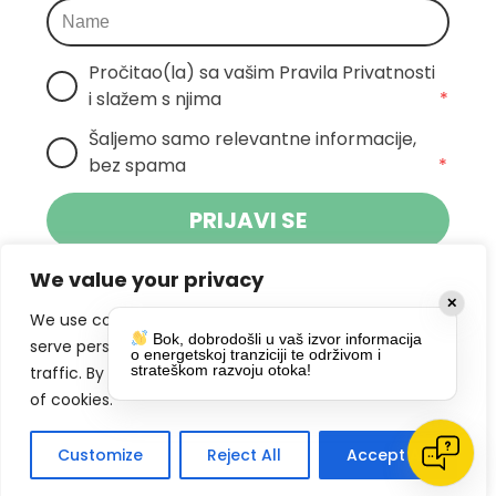
Pročitao(la) sa vašim Pravila Privatnosti 
i slažem s njima
*
Šaljemo samo relevantne informacije, 
bez spama
*
PRIJAVI SE
We value your privacy
Klikom na gumb dajete suglasnost za
✕
primanje novosti Pokreta Otoka te se
We use cookies to enhance your browsing experience,
Bok, dobrodošli u vaš izvor informacija
politikom privatnosti.
slažete s
serve personalized ads or content, and analyze our
o energetskoj tranziciji te održivom i
strateškom razvoju otoka!
traffic. By clicking "Accept All", you consent to our use
DRUŠTVENE MREŽE
of cookies.
Customize
Reject All
Accept All