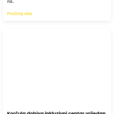
na…
Pročitaj više
Korčula dobiva inkluzivni centar vrijedan