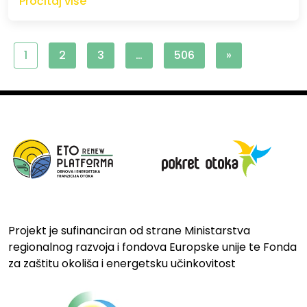
Pročitaj više
1
2
3
…
506
»
Projekt je sufinanciran od strane Ministarstva
regionalnog razvoja i fondova Europske unije te Fonda
za zaštitu okoliša i energetsku učinkovitost