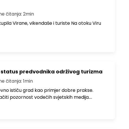
me čitanja: 2min
upila Virane, vikendaše i turiste Na otoku Viru
 status predvodnika održivog turizma
me čitanja: 1min
no ističu grad kao primjer dobre prakse.
ačiti pozornost vodećih svjetskih medija.…