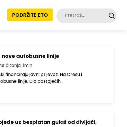
Pretraži:
PODRŽITE ETO
u nove autobusne linije
me čitanja: 1min
i financiraju javni prijevoz. Na Cresu i
obusne linije. Dio postojećih…
bjede uz besplatan gulaš od divljači,