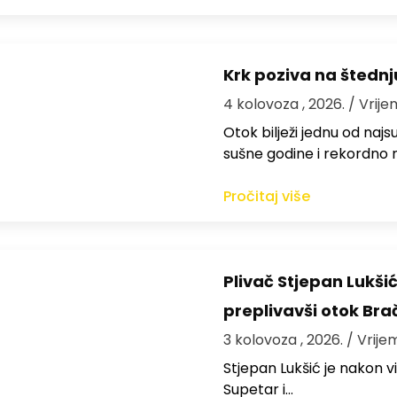
Krk poziva na štedn
4 kolovoza , 2026.
/ Vrije
Otok bilježi jednu od najs
sušne godine i rekordno n
Pročitaj više
Plivač Stjepan Lukši
preplivavši otok Bra
3 kolovoza , 2026.
/ Vrije
St​jepan Lukšić je nakon 
Supetar i…