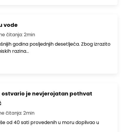
ju vode
me čitanja: 2min
ušnijih godina posljednjih desetljeća. Zbog izrazito
iskih razina…
ć ostvario je nevjerojatan pothvat
č
me čitanja: 2min
više od 40 sati provedenih u moru doplivao u