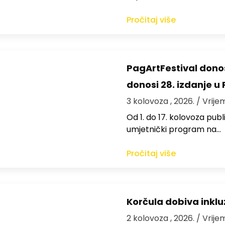
Pročitaj više
PagArtFestival donos
donosi 28. izdanje u
3 kolovoza , 2026.
/ Vrije
Od 1. do 17. kolovoza publi
umjetnički program na…
Pročitaj više
Korčula dobiva inkluz
2 kolovoza , 2026.
/ Vrije