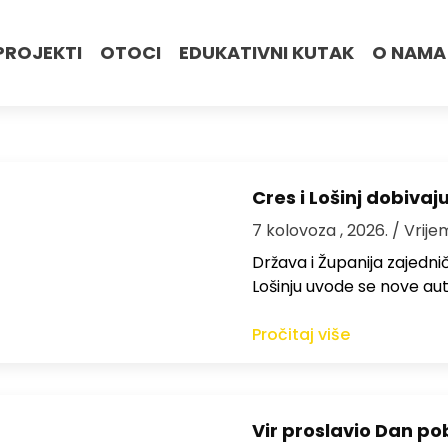
PROJEKTI
OTOCI
EDUKATIVNI KUTAK
O NAMA
Cres i Lošinj dobivaj
7 kolovoza , 2026.
/ Vrije
Država i Županija zajedničk
Lošinju uvode se nove aut
Pročitaj više
Vir proslavio Dan po