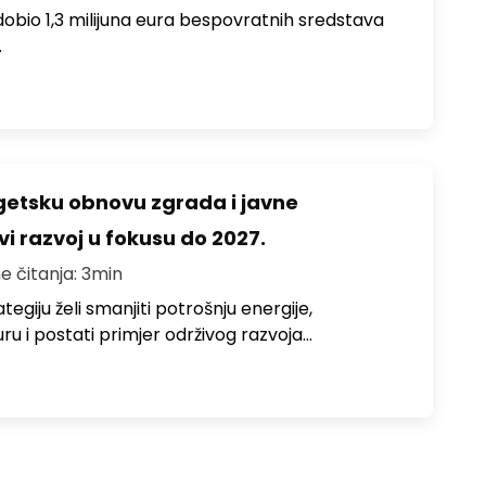
i dobio 1,3 milijuna eura bespovratnih sredstava
…
rgetsku obnovu zgrada i javne
vi razvoj u fokusu do 2027.
e čitanja: 3min
egiju želi smanjiti potrošnju energije,
uru i postati primjer održivog razvoja…