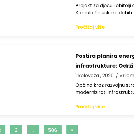
Projekt za djecu i obitelj
Korčula će uskoro dobiti
Pročitaj više
Postira planira ene
infrastrukture: Održi
1 kolovoza , 2026.
/ Vrijem
Općina kroz razvojnu strat
modernizirati infrastrukt
Pročitaj više
2
3
…
506
»