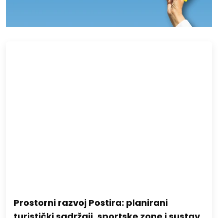
Prostorni razvoj Postira: planirani
turistički sadržaji, sportske zone i sustav