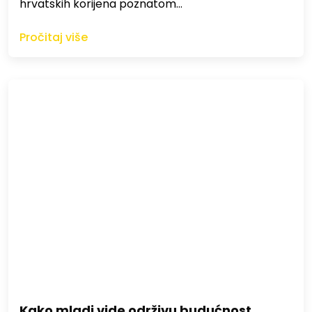
hrvatskih korijena poznatom…
Pročitaj više
Kako mladi vide održivu budućnost