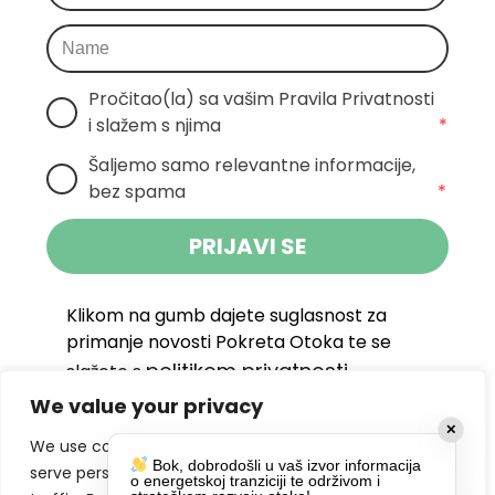
Pročitao(la) sa vašim Pravila Privatnosti 
i slažem s njima
*
Šaljemo samo relevantne informacije, 
bez spama
*
PRIJAVI SE
Klikom na gumb dajete suglasnost za
primanje novosti Pokreta Otoka te se
politikom privatnosti.
slažete s
We value your privacy
DRUŠTVENE MREŽE
✕
We use cookies to enhance your browsing experience,
Bok, dobrodošli u vaš izvor informacija
serve personalized ads or content, and analyze our
o energetskoj tranziciji te održivom i