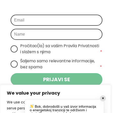
Pročitao(la) sa vašim Pravila Privatnosti 
i slažem s njima
*
Šaljemo samo relevantne informacije, 
bez spama
*
PRIJAVI SE
We value your privacy
Klikom na gumb dajete suglasnost za
✕
primanje novosti Pokreta Otoka te se
We use cookies to enhance your browsing experience,
Bok, dobrodošli u vaš izvor informacija
politikom privatnosti.
slažete s
serve personalized ads or content, and analyze our
o energetskoj tranziciji te održivom i