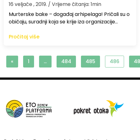
16 veljače , 2019.
/ Vrijeme čitanja: 1min
Murterske bake – događaj arhipelaga! Pričali su o
običaju, suradnji koja se krije iza organizacije…
Pročitaj više
«
1
…
484
485
486
4