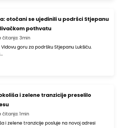
: otočani se ujedinili u podršci Stjepanu
plivačkom pothvatu
e čitanja: 3min
lo Vidovu goru za podršku Stjepanu Lukšiću.
i…
koliša i zelene tranzicije preselilo
resu
 čitanja: 1min
ša i zelene tranzicije posluje na novoj adresi