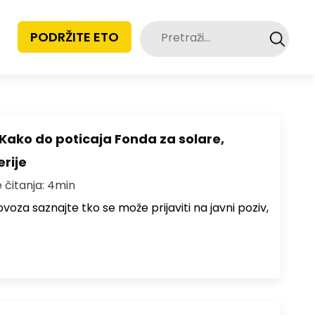
Pretraži:
PODRŽITE ETO
Kako do poticaja Fonda za solare,
erije
 čitanja: 4min
lovoza saznajte tko se može prijaviti na javni poziv,