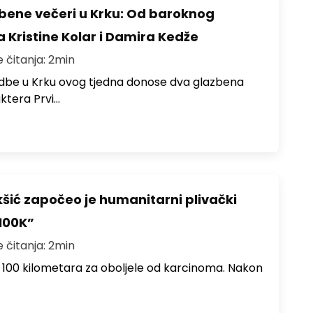
zbene večeri u Krku: Od baroknog
a Kristine Kolar i Damira Kedže
e čitanja: 2min
redbe u Krku ovog tjedna donose dva glazbena
ktera Prvi…
šić započeo je humanitarni plivački
100K”
e čitanja: 2min
e 100 kilometara za oboljele od karcinoma. Nakon