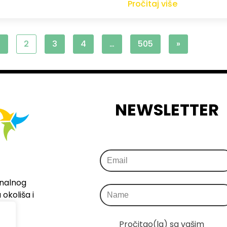
Pročitaj više
1
2
3
4
…
505
»
NEWSLETTER
onalnog
okoliša i
Pročitao(la) sa vašim 