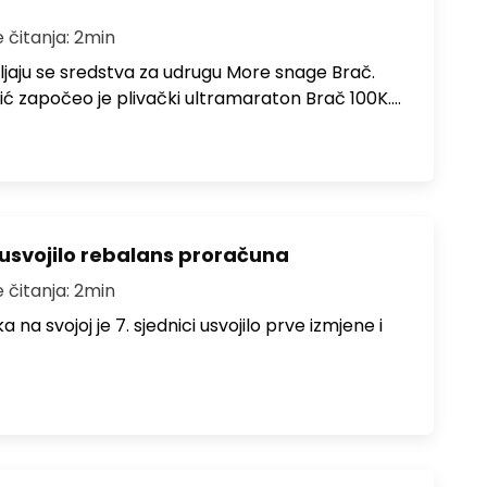
e čitanja: 2min
ljaju se sredstva za udrugu More snage Brač.
ić započeo je plivački ultramaraton Brač 100K.…
 usvojilo rebalans proračuna
e čitanja: 2min
na svojoj je 7. sjednici usvojilo prve izmjene i