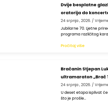
Dvije besplatne gla
oratorija do koncert
24 srpnja , 2026.
/ Vrijem
Jubilarne 70. Ljetne pri
programa različitog kara
Pročitaj više
Bračanin Stjepan Luk
ultramaraton „Brač 
24 srpnja , 2026.
/ Vrijem
U deset etapa isplivat ć
što je prošle…