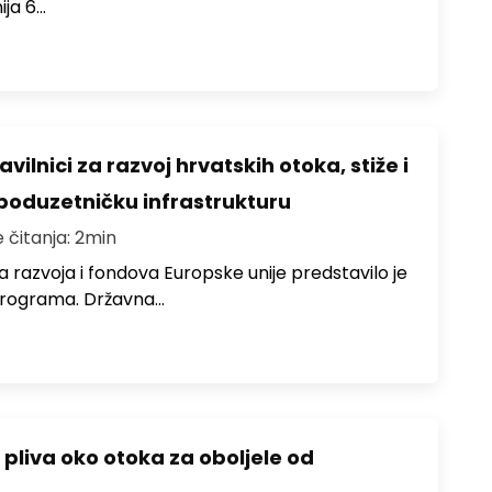
ija 6…
vilnici za razvoj hrvatskih otoka, stiže i
a poduzetničku infrastrukturu
e čitanja: 2min
 razvoja i fondova Europske unije predstavilo je
 programa. Državna…
 pliva oko otoka za oboljele od