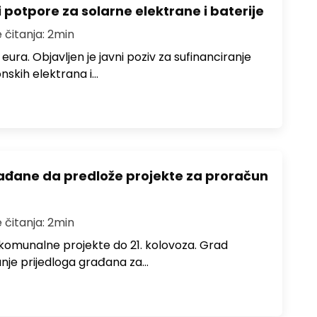
potpore za solarne elektrane i baterije
 čitanja: 2min
eura. Objavljen je javni poziv za sufinanciranje
onskih elektrana i…
ađane da predlože projekte za proračun
 čitanja: 2min
komunalne projekte do 21. kolovoza. Grad
anje prijedloga građana za…