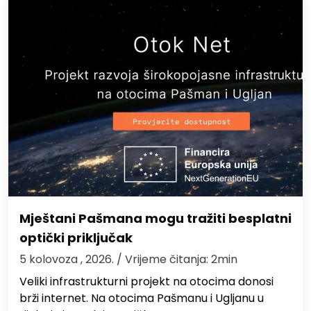
Mještani Pašmana mogu tražiti besplatni
optički priključak
5 kolovoza , 2026.
/ Vrijeme čitanja: 2min
Veliki infrastrukturni projekt na otocima donosi
brži internet. Na otocima Pašmanu i Ugljanu u