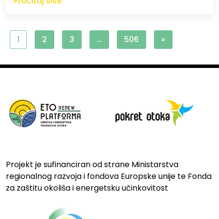
Pročitaj više
1
2
3
…
506
»
Projekt je sufinanciran od strane Ministarstva
regionalnog razvoja i fondova Europske unije te Fonda
za zaštitu okoliša i energetsku učinkovitost