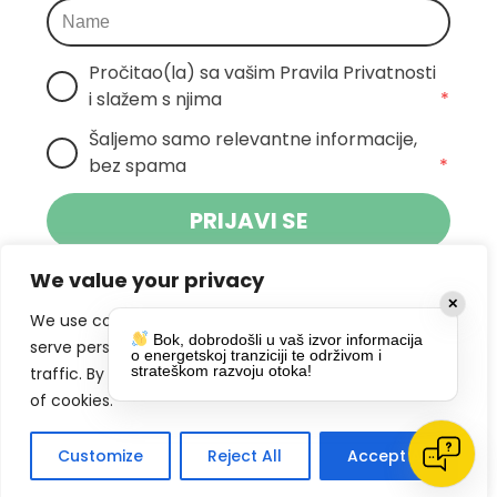
Pročitao(la) sa vašim Pravila Privatnosti 
i slažem s njima
*
Šaljemo samo relevantne informacije, 
bez spama
*
PRIJAVI SE
We value your privacy
Klikom na gumb dajete suglasnost za
✕
primanje novosti Pokreta Otoka te se
We use cookies to enhance your browsing experience,
Bok, dobrodošli u vaš izvor informacija
politikom privatnosti.
slažete s
serve personalized ads or content, and analyze our
o energetskoj tranziciji te održivom i
strateškom razvoju otoka!
traffic. By clicking "Accept All", you consent to our use
DRUŠTVENE MREŽE
of cookies.
Customize
Reject All
Accept All