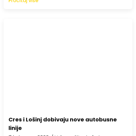
Pročitaj više
Cres i Lošinj dobivaju nove autobusne
linije