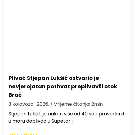
Plivač Stjepan Lukšić ostvario je
nevjerojatan pothvat preplivavši otok
Brač
3 kolovoza , 2026.
/ Vrijeme čitanja: 2min
St​jepan Lukšić je nakon više od 40 sati provedenih
u moru doplivao u Supetar i…