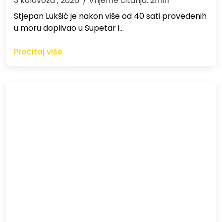
3 kolovoza , 2026.
/ Vrijeme čitanja: 2min
St​jepan Lukšić je nakon više od 40 sati provedenih
u moru doplivao u Supetar i…
Pročitaj više