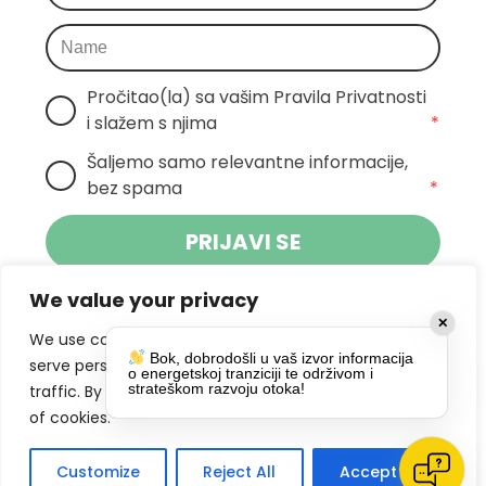
Pročitao(la) sa vašim Pravila Privatnosti 
i slažem s njima
*
Šaljemo samo relevantne informacije, 
bez spama
*
PRIJAVI SE
We value your privacy
Klikom na gumb dajete suglasnost za
✕
primanje novosti Pokreta Otoka te se
We use cookies to enhance your browsing experience,
Bok, dobrodošli u vaš izvor informacija
politikom privatnosti.
slažete s
serve personalized ads or content, and analyze our
o energetskoj tranziciji te održivom i
strateškom razvoju otoka!
traffic. By clicking "Accept All", you consent to our use
DRUŠTVENE MREŽE
of cookies.
Customize
Reject All
Accept All