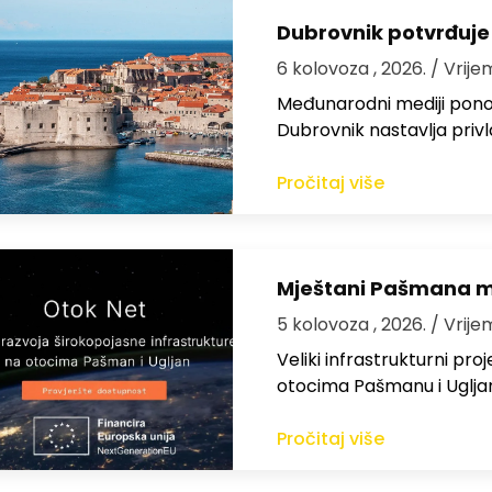
Dubrovnik potvrđuje
6 kolovoza , 2026.
/ Vrije
Međunarodni mediji ponov
Dubrovnik nastavlja privl
Pročitaj više
Mještani Pašmana mog
5 kolovoza , 2026.
/ Vrije
Veliki infrastrukturni pro
otocima Pašmanu i Ugljanu
Pročitaj više