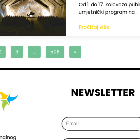
Od 1. do 17. kolovoza publi
umjetnički program na…
Pročitaj više
2
3
…
506
»
NEWSLETTER
onalnog