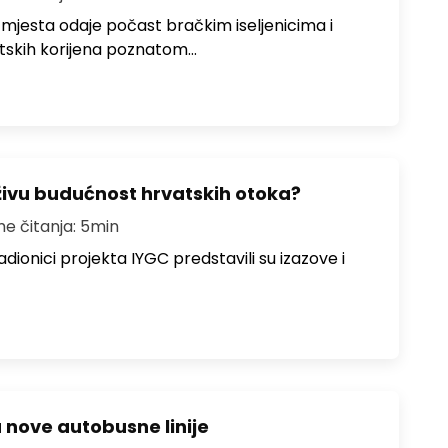
 mjesta odaje počast bračkim iseljenicima i
atskih korijena poznatom…
živu budućnost hrvatskih otoka?
me čitanja: 5min
dionici projekta IYGC predstavili su izazove i
u nove autobusne linije