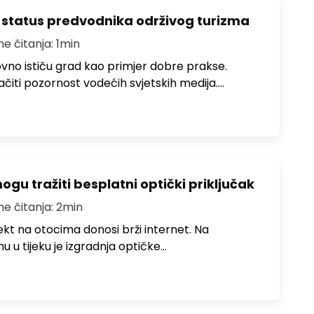
 status predvodnika održivog turizma
me čitanja: 1min
no ističu grad kao primjer dobre prakse.
ačiti pozornost vodećih svjetskih medija.…
u tražiti besplatni optički priključak
me čitanja: 2min
jekt na otocima donosi brži internet. Na
 u tijeku je izgradnja optičke…