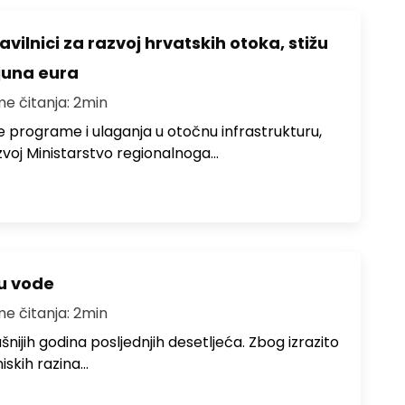
avilnici za razvoj hrvatskih otoka, stižu
ijuna eura
me čitanja: 2min
e programe i ulaganja u otočnu infrastrukturu,
zvoj Ministarstvo regionalnoga…
ju vode
me čitanja: 2min
ušnijih godina posljednjih desetljeća. Zbog izrazito
iskih razina…