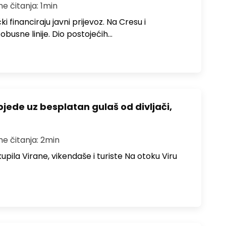
me čitanja: 1min
i financiraju javni prijevoz. Na Cresu i
obusne linije. Dio postojećih…
bjede uz besplatan gulaš od divljači,
me čitanja: 2min
upila Virane, vikendaše i turiste Na otoku Viru