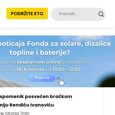
Pretraži:
PODRŽITE ETO
o spomenik posvećen bračkom
toniju Rendiću Ivanoviću
me čitanja: 1min