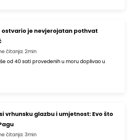
ć ostvario je nevjerojatan pothvat
č
me čitanja: 2min
više od 40 sati provedenih u moru doplivao u
i vrhunsku glazbu i umjetnost: Evo što
 Pagu
me čitanja: 3min