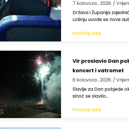
7 kolovoza , 2026.
/ Vrije
Država i Županija zajedničk
Lošinju uvode se nove aut
Pročitaj više
Vir proslavio Dan po
koncert i vatromet
6 kolovoza , 2026.
/ Vrije
Slavlje za Dan pobjede ok
sinoć se slavilo…
Pročitaj više