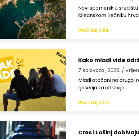
Novi spomenik u središtu
čileanskom liječniku hrv
Pročitaj više
Kako mladi vide odr
7 kolovoza , 2026.
/ Vrije
Mladi otočani na drugoj ra
rješenja za održivije i…
Pročitaj više
Cres i Lošinj dobivaj