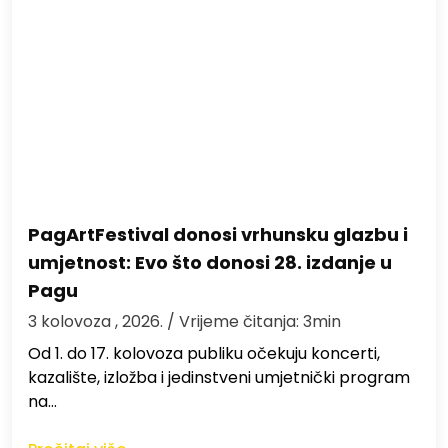
PagArtFestival donosi vrhunsku glazbu i
umjetnost: Evo što donosi 28. izdanje u
Pagu
3 kolovoza , 2026.
/ Vrijeme čitanja: 3min
Od 1. do 17. kolovoza publiku očekuju koncerti,
kazalište, izložba i jedinstveni umjetnički program
na…