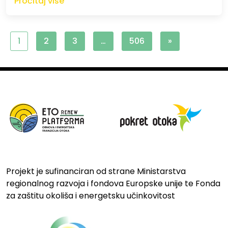
Pročitaj više
1
2
3
…
506
»
Projekt je sufinanciran od strane Ministarstva
regionalnog razvoja i fondova Europske unije te Fonda
za zaštitu okoliša i energetsku učinkovitost