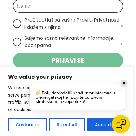
Pročitao(la) sa vašim Pravila Privatnosti 
i slažem s njima
*
Šaljemo samo relevantne informacije, 
bez spama
*
PRIJAVI SE
We value your privacy
Klikom na gumb dajete suglasnost za
✕
primanje novosti Pokreta Otoka te se
We use cookies to enhance your browsing experience,
Bok, dobrodošli u vaš izvor informacija
politikom privatnosti.
slažete s
serve personalized ads or content, and analyze our
o energetskoj tranziciji te održivom i
strateškom razvoju otoka!
traffic. By clicking "Accept All", you consent to our use
DRUŠTVENE MREŽE
of cookies.
Customize
Reject All
Accept All