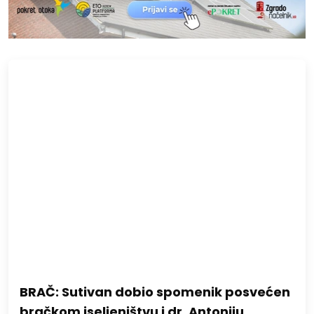
BRAČ: Sutivan dobio spomenik posvećen
bračkom iseljeništvu i dr. Antoniju