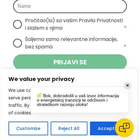
Pročitao(la) sa vašim Pravila Privatnosti 
i slažem s njima
*
Šaljemo samo relevantne informacije, 
bez spama
*
PRIJAVI SE
We value your privacy
Klikom na gumb dajete suglasnost za
✕
primanje novosti Pokreta Otoka te se
We use cookies to enhance your browsing experience,
Bok, dobrodošli u vaš izvor informacija
politikom privatnosti.
slažete s
serve personalized ads or content, and analyze our
o energetskoj tranziciji te održivom i
strateškom razvoju otoka!
traffic. By clicking "Accept All", you consent to our use
DRUŠTVENE MREŽE
of cookies.
Customize
Reject All
Accept All