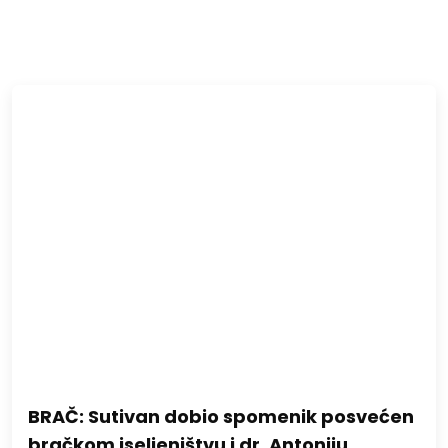
BRAČ: Sutivan dobio spomenik posvećen
bračkom iseljeništvu i dr. Antoniju