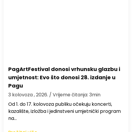
PagArtFestival donosi vrhunsku glazbu i
umjetnost: Evo što donosi 28. izdanje u
Pagu
3 kolovoza , 2026.
/ Vrijeme čitanja: 3min
Od 1. do 17. kolovoza publiku očekuju koncerti,
kazalište, izložba i jedinstveni umjetnički program
na…