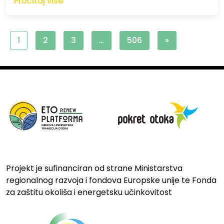
Pročitaj više
1
2
3
…
506
»
Projekt je sufinanciran od strane Ministarstva
regionalnog razvoja i fondova Europske unije te Fonda
za zaštitu okoliša i energetsku učinkovitost