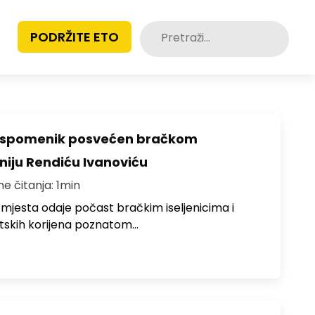
Pretraži:
PODRŽITE ETO
o spomenik posvećen bračkom
toniju Rendiću Ivanoviću
me čitanja: 1min
 mjesta odaje počast bračkim iseljenicima i
atskih korijena poznatom…