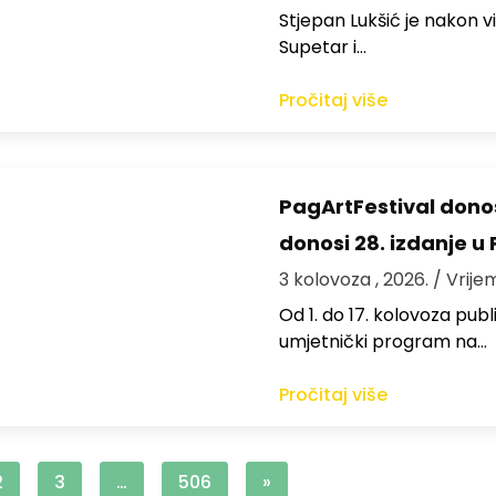
St​jepan Lukšić je nakon 
Supetar i…
Pročitaj više
PagArtFestival donos
donosi 28. izdanje u
3 kolovoza , 2026.
/ Vrije
Od 1. do 17. kolovoza publi
umjetnički program na…
Pročitaj više
2
3
…
506
»