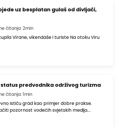
bjede uz besplatan gulaš od divljači,
me čitanja: 2min
upila Virane, vikendaše i turiste Na otoku Viru
 status predvodnika održivog turizma
me čitanja: 1min
no ističu grad kao primjer dobre prakse.
ačiti pozornost vodećih svjetskih medija.…