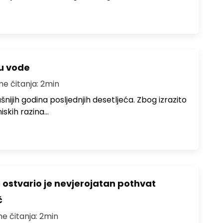
ju vode
me čitanja: 2min
ušnijih godina posljednjih desetljeća. Zbog izrazito
iskih razina…
ć ostvario je nevjerojatan pothvat
č
me čitanja: 2min