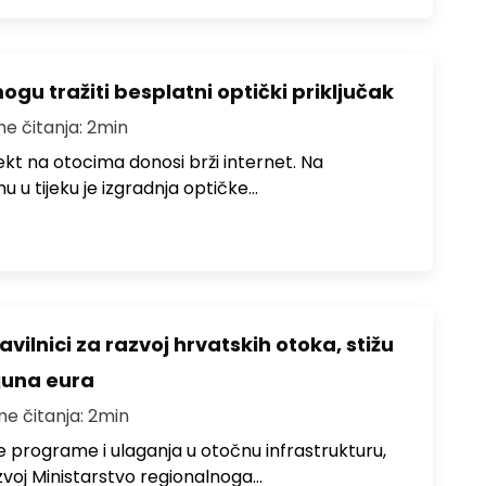
u tražiti besplatni optički priključak
me čitanja: 2min
jekt na otocima donosi brži internet. Na
 u tijeku je izgradnja optičke…
avilnici za razvoj hrvatskih otoka, stižu
ijuna eura
me čitanja: 2min
e programe i ulaganja u otočnu infrastrukturu,
zvoj Ministarstvo regionalnoga…