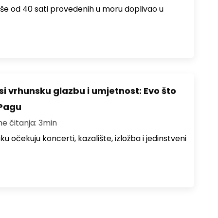
više od 40 sati provedenih u moru doplivao u
i vrhunsku glazbu i umjetnost: Evo što
 Pagu
me čitanja: 3min
ku očekuju koncerti, kazalište, izložba i jedinstveni