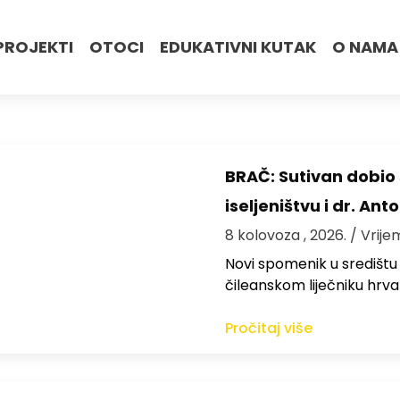
PROJEKTI
OTOCI
EDUKATIVNI KUTAK
O NAMA
BRAČ: Sutivan dobi
iseljeništvu i dr. An
8 kolovoza , 2026.
/ Vrije
Novi spomenik u središtu
čileanskom liječniku hrv
Pročitaj više