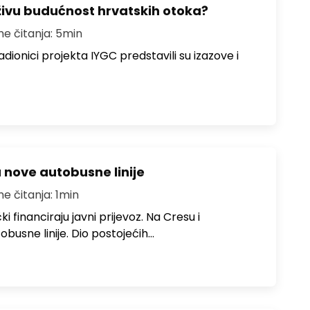
živu budućnost hrvatskih otoka?
me čitanja: 5min
dionici projekta IYGC predstavili su izazove i
u nove autobusne linije
me čitanja: 1min
i financiraju javni prijevoz. Na Cresu i
obusne linije. Dio postojećih…