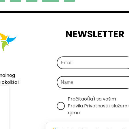
NEWSLETTER
onalnog
okoliša i
Pročitao(la) sa vašim 
Pravila Privatnosti i slažem s
njima
Šaljemo samo relevantne 