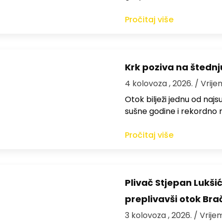
Pročitaj više
Krk poziva na štedn
4 kolovoza , 2026.
/ Vrije
Otok bilježi jednu od najs
sušne godine i rekordno n
Pročitaj više
Plivač Stjepan Lukši
preplivavši otok Bra
3 kolovoza , 2026.
/ Vrije