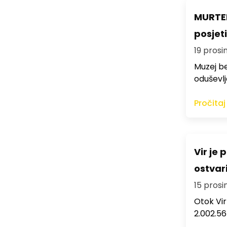
MURTER
posjeti
19 prosi
Muzej be
oduševlj
Pročitaj
Vir je
ostvar
15 prosi
Otok Vir
2.002.5