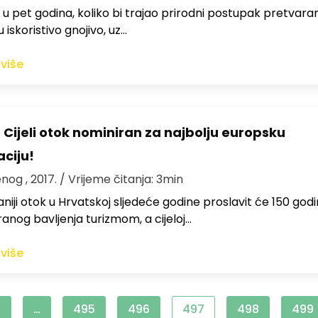
u pet godina, koliko bi trajao prirodni postupak pretvara
 iskoristivo gnojivo, uz…
 više
 Cijeli otok nominiran za najbolju europsku
aciju!
nog , 2017.
/ Vrijeme čitanja: 3min
niji otok u Hrvatskoj sljedeće godine proslavit će 150 god
ranog bavljenja turizmom, a cijeloj…
 više
1
…
495
496
497
498
499