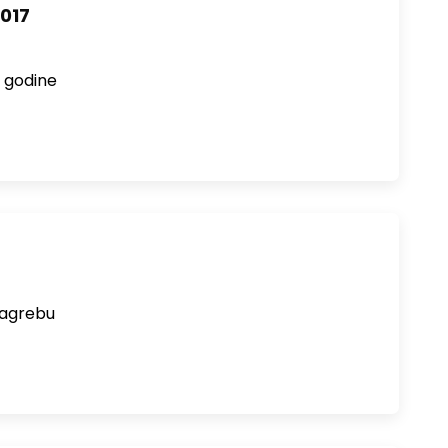
2017
e godine
Zagrebu