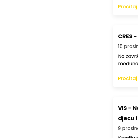
Pročitaj
CRES -
15 prosi
Na završ
međunar
Pročitaj
VIS - 
djecu 
9 prosin