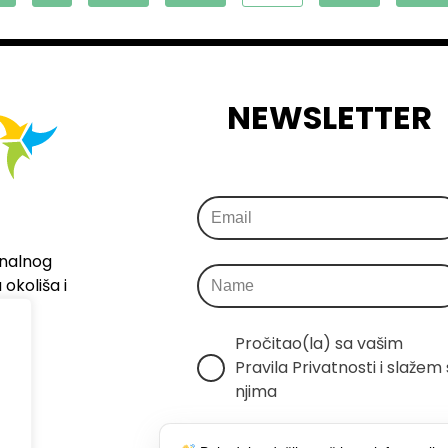
NEWSLETTER
onalnog
okoliša i
Pročitao(la) sa vašim 
Pravila Privatnosti i slažem s
njima
Šaljemo samo relevantne 