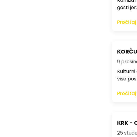
Komižu n
gosti jer
Pročitaj
KORČUL
9 prosin
Kulturni
više pos
Pročitaj
KRK - 
25 stude