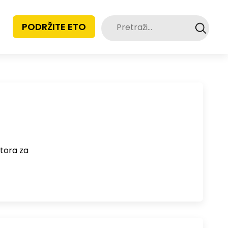
Pretraži:
PODRŽITE ETO
tora za