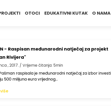
PROJEKTI
OTOCI
EDUKATIVNI KUTAK
O NAMA
 - Raspisan međunarodni natječaj za projekt
n Rivijera"
nca , 2017.
/ Vrijeme čitanja: 5min
ašman raspisala je međunarodni natječaj za izbor investi
iju 500 milijuna eura vrijednog…
 više