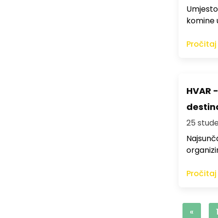
Umjesto 
komine u
Pročitaj
HVAR -
destin
25 stude
Najsunča
organizi
Pročitaj
«