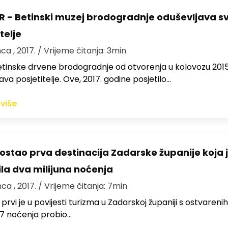
 - Betinski muzej brodogradnje oduševljava s
telje
nca , 2017.
/ Vrijeme čitanja: 3min
tinske drvene brodogradnje od otvorenja u kolovozu 2015
ava posjetitelje. Ove, 2017. godine posjetilo…
 više
 postao prva destinacija Zadarske županije koja 
ila dva milijuna noćenja
nca , 2017.
/ Vrijeme čitanja: 7min
 prvi je u povijesti turizma u Zadarskoj županiji s ostvarenih
67 noćenja probio…