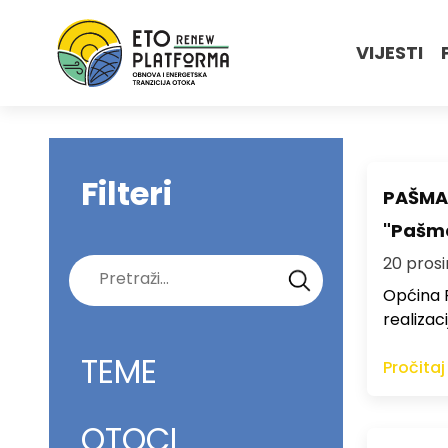
VIJESTI
Filteri
PAŠMAN
"Pašma
20 prosi
Pretraži:
Općina P
realizac
TEME
Pročitaj
OTOCI