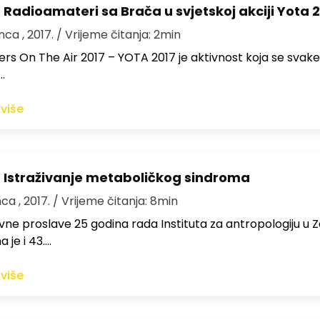
 Radioamateri sa Brača u svjetskoj akciji Yota 
nca , 2017.
/ Vrijeme čitanja: 2min
rs On The Air 2017 – YOTA 2017 je aktivnost koja se svak
…
 više
 Istraživanje metaboličkog sindroma
nca , 2017.
/ Vrijeme čitanja: 8min
ne proslave 25 godina rada Instituta za antropologiju u 
a je i 43.…
 više