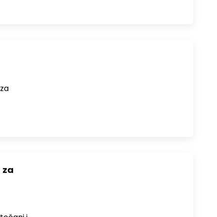
 za
 za