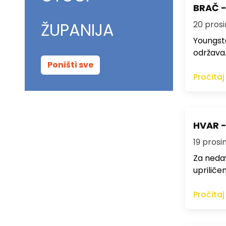
BRAČ -
ŽUPANIJA
20 prosi
Youngste
održava
Poništi sve
Pročitaj
HVAR -
19 prosi
Za nedav
upriličen
Pročitaj