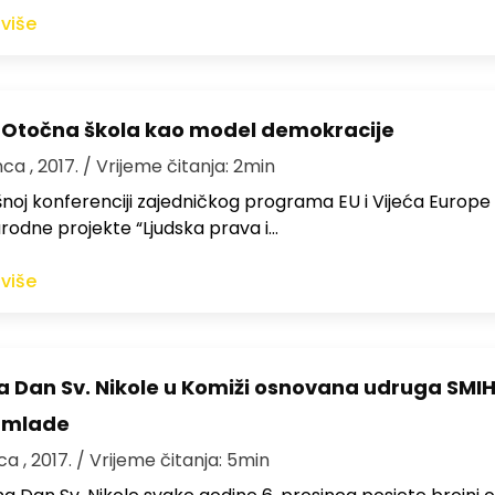
 više
 Otočna škola kao model demokracije
nca , 2017.
/ Vrijeme čitanja: 2min
noj konferenciji zajedničkog programa EU i Vijeća Europe
odne projekte “Ljudska prava i…
 više
Na Dan Sv. Nikole u Komiži osnovana udruga SMIH
i mlade
ca , 2017.
/ Vrijeme čitanja: 5min