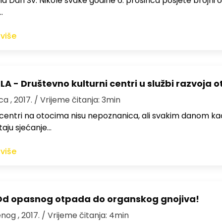
a Dan Sv. Nikole svake godine 6. prosinca posjete brojni o
…
 više
A - Društevno kulturni centri u službi razvoja 
ca , 2017.
/ Vrijeme čitanja: 3min
 centri na otocima nisu nepoznanica, ali svakim danom ka
taju sjećanje…
 više
Od opasnog otpada do organskog gnojiva!
nog , 2017.
/ Vrijeme čitanja: 4min