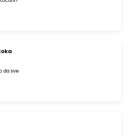
točani i
otoka
o da sve